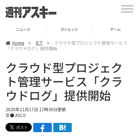
t
o
g
g
l
ニュース
ガジェット
ゲーム
e
n
a
home
>
ICT
>
クラウド型プロジェクト管理サービス
v
「クラウドログ」提供開始
i
g
a
クラウド型プロジェク
t
i
o
ト管理サービス「クラ
n
ウドログ」提供開始
2020年11月17日 17時30分更新
文● ASCII