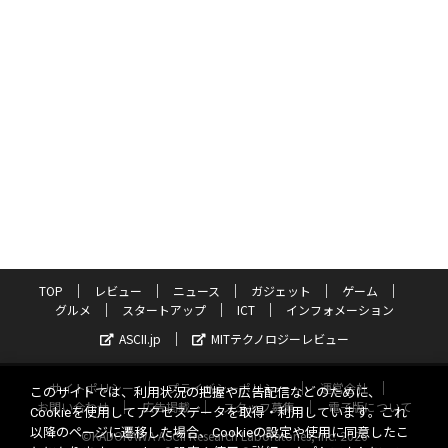
TOP
レビュー
ニュース
ガジェット
ゲーム
グルメ
スタートアップ
ICT
インフォメーション
ASCII.jp
MITテクノロジーレビュー
サイトポリシー
プライバシーポリシー
運営会社
このサイトでは、利用状況の把握や広告配信などのために、
お問い合わせ
広告掲載
スタッフ募集
電子版について
Cookieを使用してアクセスデータを取得・利用しています。これ
以降のページに遷移した場合、Cookieの設定や使用に同意したこ
©KADOKAWA ASCII Research Laboratories, Inc. 2026