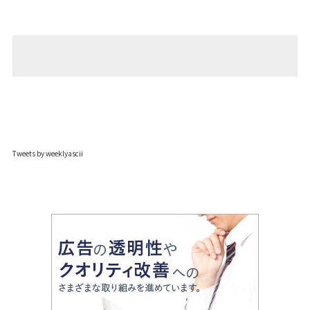
Tweets by weeklyascii