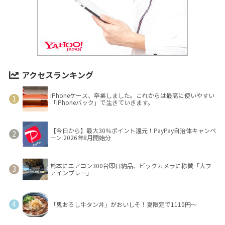
アクセスランキング
iPhoneケース、卒業しました。これからは最高に使いやすい
「iPhoneバック」で生きていきます。
【今日から】最大30％ポイント還元！PayPay自治体キャンペ
ーン 2026年8月開始分
熊本にエアコン300台即日納品、ビックカメラに称賛「大フ
ァインプレー」
「鬼おろし牛タン丼」がおいしそ！夏限定で1110円～