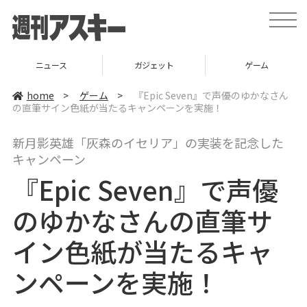
t
o
g
g
l
ニュース
ガジェット
ゲーム
e
n
a
home
>
ゲーム
>
『Epic Seven』で声優のゆかなさん
v
の直筆サイン色紙が当たるキャンペーンを実施！
i
g
a
新月影英雄「灰森のイセリア」の実装を記念した
t
i
キャンペーン
o
n
『Epic Seven』で声優
のゆかなさんの直筆サ
イン色紙が当たるキャ
ンペーンを実施！