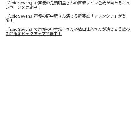
『Epic Seven』で声優の鬼頭明里さんの直筆サイン色紙が当たるキャ
ンペーンを実施中！
『Epic Seven』声優の野中藍さん演じる新英雄「アレンシア」が登
場！
『Epic Seven』で声優の中村悠一さんや植田佳奈さんが演じる英雄の
期間限定ピックアップ開催中！