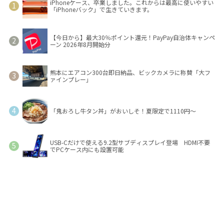
iPhoneケース、卒業しました。これからは最高に使いやすい
「iPhoneバック」で生きていきます。
【今日から】最大30％ポイント還元！PayPay自治体キャンペ
ーン 2026年8月開始分
熊本にエアコン300台即日納品、ビックカメラに称賛「大フ
ァインプレー」
「鬼おろし牛タン丼」がおいしそ！夏限定で1110円～
USB-Cだけで使える9.2型サブディスプレイ登場 HDMI不要
でPCケース内にも設置可能