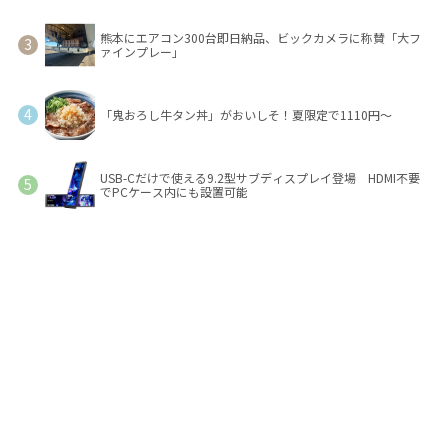
熊本にエアコン300台即日納品、ビックカメラに称賛「大フ
ァインプレー」
「鬼おろし牛タン丼」がおいしそ！夏限定で1110円～
USB-Cだけで使える9.2型サブディスプレイ登場 HDMI不要
でPCケース内にも設置可能