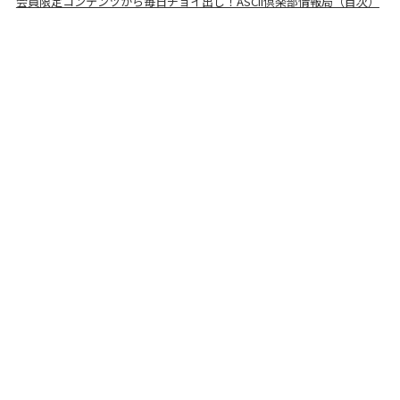
会員限定コンテンツから毎日チョイ出し！ASCII倶楽部情報局（目次）