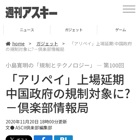
t
o
g
g
l
ニュース
ガジェット
ゲーム
e
n
a
home
>
ガジェット
>
「アリペイ」上場延期 中国政府
v
の規制対象に?－倶楽部情報局
i
g
a
小島寛明の「規制とテクノロジー」 ― 第100回
t
i
「アリペイ」上場延期
o
n
中国政府の規制対象に?
－倶楽部情報局
2020年11月20日 18時00分更新
文● ASCII倶楽部編集部