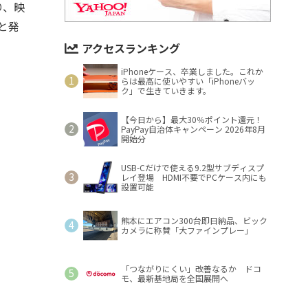
り、映
と発
アクセスランキング
iPhoneケース、卒業しました。これか
らは最高に使いやすい「iPhoneバッ
ク」で生きていきます。
【今日から】最大30％ポイント還元！
PayPay自治体キャンペーン 2026年8月
開始分
USB-Cだけで使える9.2型サブディスプ
レイ登場 HDMI不要でPCケース内にも
設置可能
熊本にエアコン300台即日納品、ビック
カメラに称賛「大ファインプレー」
「つながりにくい」改善なるか ドコ
モ、最新基地局を全国展開へ