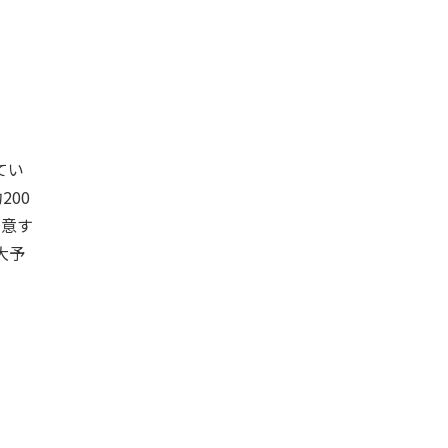
てい
200
用意す
大予