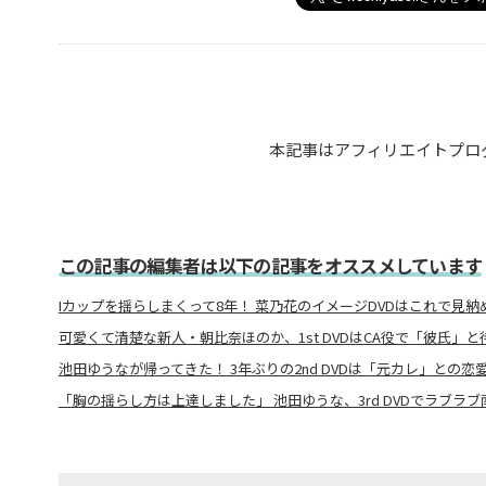
本記事はアフィリエイトプロ
この記事の編集者は以下の記事をオススメしています
Iカップを揺らしまくって8年！ 菜乃花のイメージDVDはこれで見納
可愛くて清楚な新人・朝比奈ほのか、1st DVDはCA役で「彼氏」
池田ゆうなが帰ってきた！ 3年ぶりの2nd DVDは「元カレ」との恋
「胸の揺らし方は上達しました」 池田ゆうな、3rd DVDでラブラ