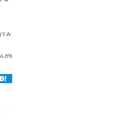
着てみ
んが6