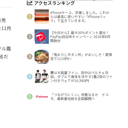
アクセスランキング
iPhoneケース、卒業しました。これか
らは最高に使いやすい「iPhoneバッ
発売
ク」で生きていきます。
11月
【今日から】最大30％ポイント還元！
PayPay自治体キャンペーン 2026年8月
開始分
ドル鑑
「鬼おろし牛タン丼」がおいしそ！夏限
るだ
定で1110円～
腰は大風量ファン、背中はペルチェ冷
却。ダブルで身体を冷やす1着2役のファ
ン付きウェアが10,980円
「つながりにくい」改善なるか ドコ
モ、最新基地局を全国展開へ