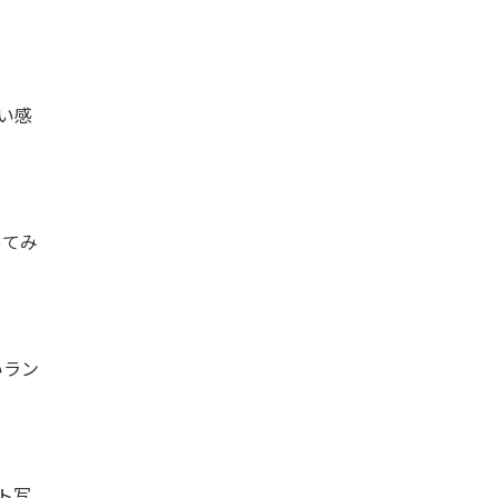
い感
ってみ
いラン
ト写