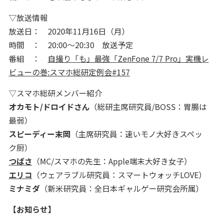
▽放送情報
放送日： 2020年11月16日（月）
時間 ： 20:00～20:30 放送予定
番組 ：
自撮り「も」最強「ZenFone 7/7 Pro」実機レ
ビューの巻:スマホ総研定例会#157
▽スマホ総研メンバー紹介
オカモト/ドロイドさん
（総研主席研究員/BOSS：胃腸は
最弱）
スピーディー末岡
（主席研究員：速いモノ大好きスペッ
ク厨）
つばさ
（MC/スマホの先生：Apple端末大好き女子）
エリコ
（ウェアラブル研究員：スマートウォッチLOVE）
ミナミダ
（新米研究員：全日本ギャルゲー研究会所属）
【お知らせ】