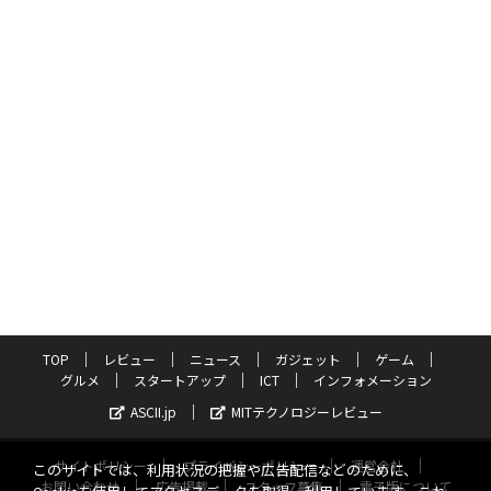
TOP
レビュー
ニュース
ガジェット
ゲーム
グルメ
スタートアップ
ICT
インフォメーション
ASCII.jp
MITテクノロジーレビュー
サイトポリシー
プライバシーポリシー
運営会社
このサイトでは、利用状況の把握や広告配信などのために、
お問い合わせ
広告掲載
スタッフ募集
電子版について