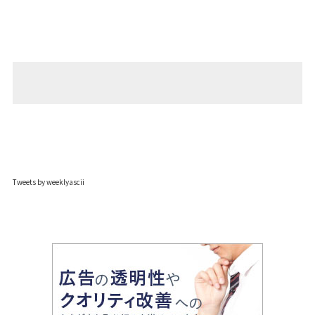
Tweets by weeklyascii