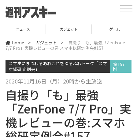
t
o
g
g
l
ニュース
ガジェット
ゲーム
e
n
a
home
>
ガジェット
>
自撮り「も」最強「ZenFone
v
7/7 Pro」実機レビューの巻:スマホ総研定例会#157
i
g
a
スマホにまつわるあれこれをゆるふわトーク「スマ
t
第157
i
回
ホ総研 定例会」
o
n
2020年11月16日（月）20時から生放送
自撮り「も」最強
「ZenFone 7/7 Pro」実
機レビューの巻:スマホ
総研定例会#157