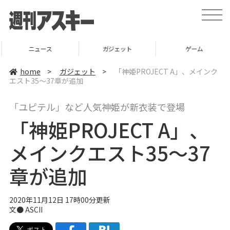
t
o
g
g
l
ニュース
ガジェット
ゲーム
e
n
a
home
>
ガジェット
>
「神姫PROJECT A」、メインク
v
エスト35～37章が追加
i
g
a
「ユピテル」など人気神姫が新衣装で登場
t
i
「神姫PROJECT A」、
o
n
メインクエスト35～37
章が追加
2020年11月12日 17時00分更新
文● ASCII