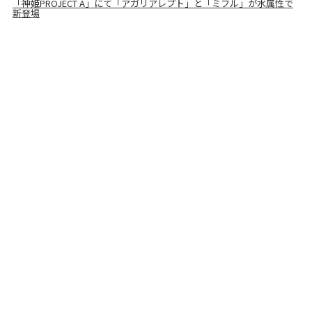
「神姫PROJECT A」にて「アガリアレプト」と「ミフル」が水属性で
新登場