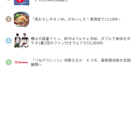
「鬼おろし牛タン丼」がおいしそ！夏限定で1110円～
腰は大風量ファン、背中はペルチェ冷却。ダブルで身体を冷
やす1着2役のファン付きウェアが10,980円
「つながりにくい」改善なるか ドコモ、最新基地局を全国
展開へ