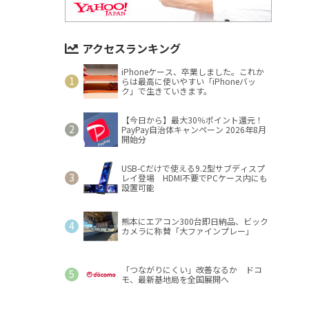
アクセスランキング
iPhoneケース、卒業しました。これか
らは最高に使いやすい「iPhoneバッ
ク」で生きていきます。
【今日から】最大30％ポイント還元！
PayPay自治体キャンペーン 2026年8月
開始分
USB-Cだけで使える9.2型サブディスプ
レイ登場 HDMI不要でPCケース内にも
設置可能
熊本にエアコン300台即日納品、ビック
カメラに称賛「大ファインプレー」
「つながりにくい」改善なるか ドコ
モ、最新基地局を全国展開へ