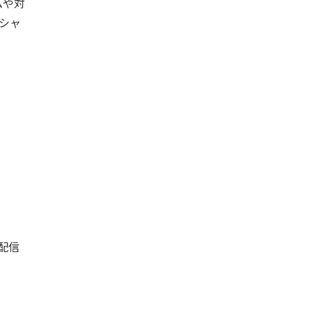
ムや対
シャ
配信