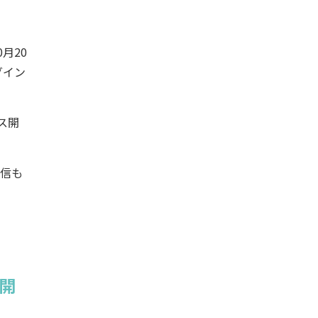
月20
グイン
ス開
配信も
開