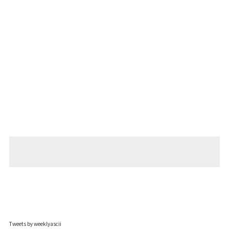
Tweets by weeklyascii