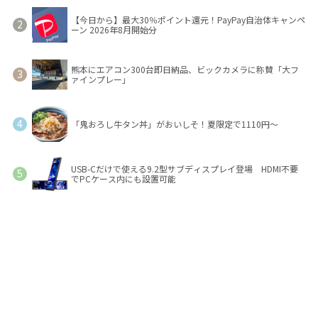
【今日から】最大30％ポイント還元！PayPay自治体キャンペ
ーン 2026年8月開始分
熊本にエアコン300台即日納品、ビックカメラに称賛「大フ
ァインプレー」
「鬼おろし牛タン丼」がおいしそ！夏限定で1110円～
USB-Cだけで使える9.2型サブディスプレイ登場 HDMI不要
でPCケース内にも設置可能