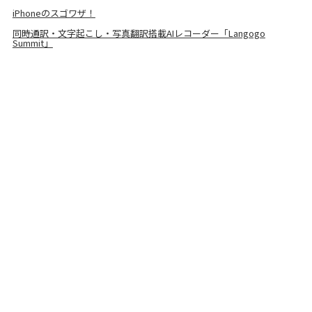
iPhoneのスゴワザ！
同時通訳・文字起こし・写真翻訳搭載AIレコーダー「Langogo
Summit」