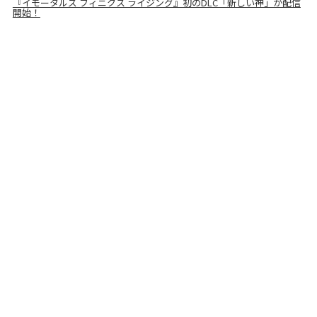
『イモータルズ フィニクス ライジング』初のDLC「新しい神」が配信
開始！