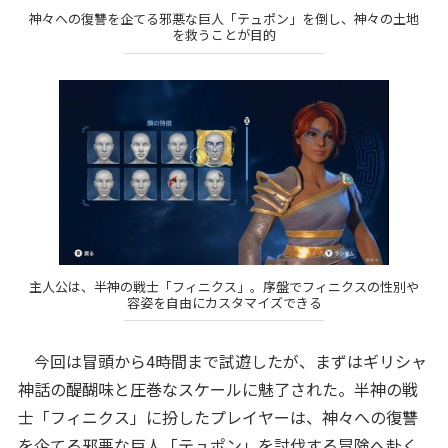
神々への復讐を企てる邪悪な巨人「テュポン」を倒し、神々の土地
を救うことが目的
主人公は、半神の戦士「フィニクス」。序盤でフィニクスの性別や
容姿を自由にカスタマイズできる
今回は冒頭から4時間まで試遊したが、まずはギリシャ
神話の醍醐味と圧巻なスケールに魅了された。半神の戦
士「フィニクス」に扮したプレイヤーは、神々への復讐
を企てる邪悪な巨人「テュポン」を討伐する冒険へ赴く