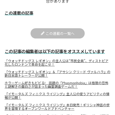
合があります
この連載の記事
この連載の一覧へ
この記事の編集者は以下の記事をオススメしています
「ウォッチドッグス レギオン」の主人公は“市民全員”、ディストピア
化したロンドンで革命を起こせ！
『ウォッチドッグス レギオン』＆『アサシン クリード ヴァルハラ』の
新日本語トレーラーが公開！
ホラーゲーム好きもビビる! 話題の「Phasmophobia」は極限の恐怖
と謎解きの面白さが詰まった幽霊調査ゲームだ！
『イモータルズ フィニクス ライジング』主人公の使うアビリティの情
報が公開！
『イモータルズ フィニクス ライジング』本日発売！ギリシャ神話の世
界を冒険するオープンワールドアドベンチャー