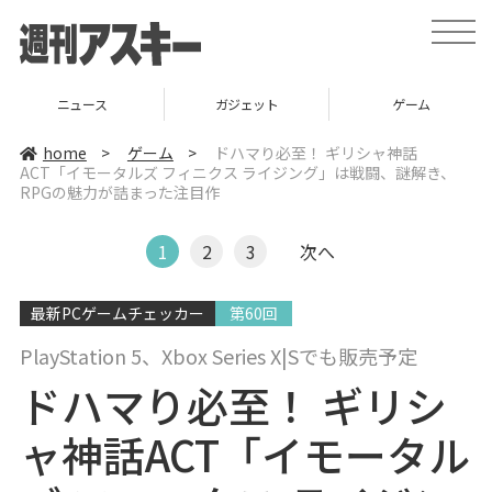
t
o
g
g
l
ニュース
ガジェット
ゲーム
e
n
a
home
>
ゲーム
>
ドハマり必至！ ギリシャ神話
v
ACT「イモータルズ フィニクス ライジング」は戦闘、謎解き、
i
RPGの魅力が詰まった注目作
g
a
t
i
1
2
3
次へ
o
n
最新PCゲームチェッカー
第60回
PlayStation 5、Xbox Series X|Sでも販売予定
ドハマり必至！ ギリシ
ャ神話ACT「イモータル