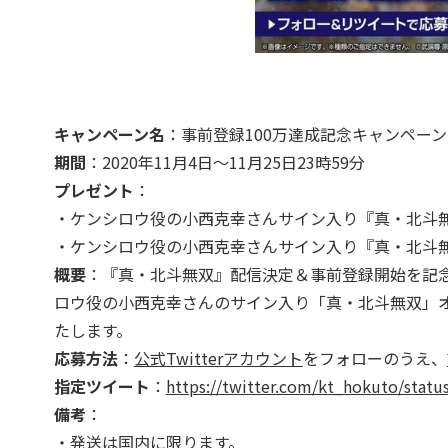
キャンペーン名
：事前登録100万達成記念キャンペーン
期間
：2020年11月4日～11月25日23時59分
プレゼント
：
・ケンシロウ役の小西克幸さんサイン入り『真・北斗無
・ケンシロウ役の小西克幸さんサイン入り『真・北斗
概要
：『真・北斗無双』配信決定＆事前登録開始を記念して
ロウ役の小西克幸さんのサイン入り「真・北斗無双」
たします。
応募方法
：
公式Twitterアカウント
をフォローのうえ、
指定ツイート
：
https://twitter.com/kt_hokuto/stat
備考
：
・発送は国内に限ります。