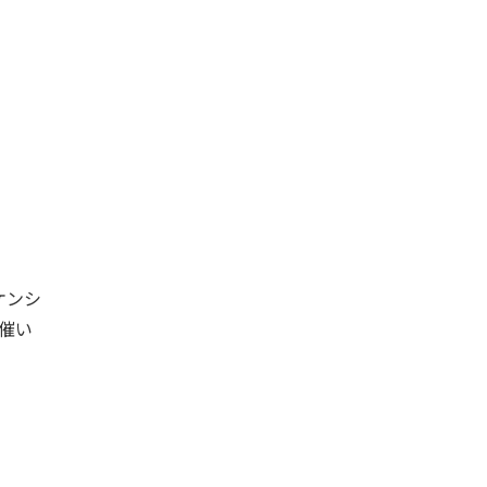
ケンシ
催い