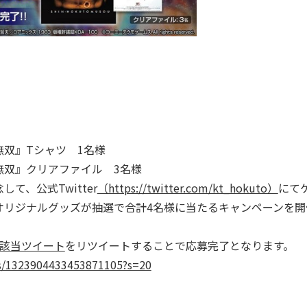
双』Tシャツ 1名様
無双』クリアファイル 3名様
、公式Twitter
（https://twitter.com/kt_hokuto）
にて
オリジナルグッズが抽選で合計4名様に当たるキャンペーンを開
該当ツイート
をリツイートすることで応募完了となります。
us/1323904433453871105?s=20