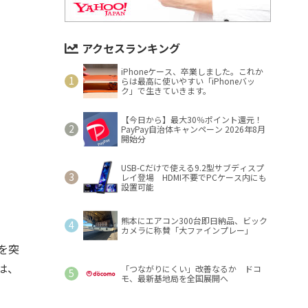
アクセスランキング
iPhoneケース、卒業しました。これか
らは最高に使いやすい「iPhoneバッ
ク」で生きていきます。
【今日から】最大30％ポイント還元！
PayPay自治体キャンペーン 2026年8月
開始分
USB-Cだけで使える9.2型サブディスプ
レイ登場 HDMI不要でPCケース内にも
設置可能
熊本にエアコン300台即日納品、ビック
カメラに称賛「大ファインプレー」
を突
は、
「つながりにくい」改善なるか ドコ
モ、最新基地局を全国展開へ