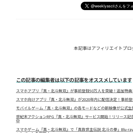
本記事はアフィリエイトプロ
この記事の編集者は以下の記事をオススメしています
スマホアプリ『真・北斗無双』が事前登録50万人を突破！追加特典
スマホ向けアプリ『真・北斗無双』が2020年内に配信決定！事前
モバイルゲーム「真・北斗無双」の各モードなどの新映像が公式生
世紀末アクションRPG『真・北斗無双』サービス開始！リリース記
中
スマホゲーム『真・北斗無双』で「真救世主伝説 北斗の拳」Blu-ray B