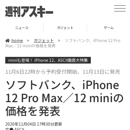
t
o
g
g
l
ニュース
ガジェット
ゲーム
e
n
a
home
>
ガジェット
>
ソフトバンク、iPhone 12 Pro
v
Max／12 miniの価格を発表
i
g
a
miniも登場！ iPhone 12、ASCII徹底大特集
t
i
o
11月6日22時から予約受付開始、11月13日に発売
n
ソフトバンク、iPhone
12 Pro Max／12 miniの
価格を発表
2020年11月04日 17時30分更新
文● ASCII