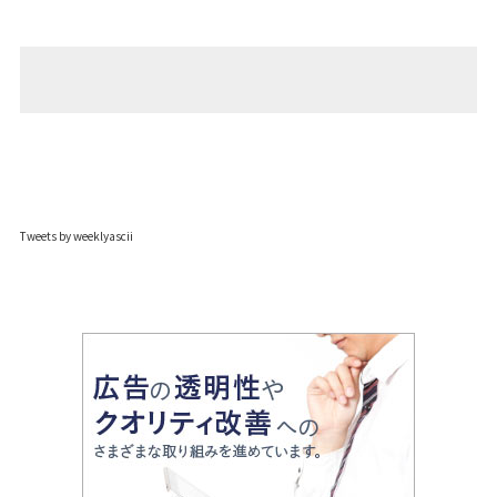
Tweets by weeklyascii