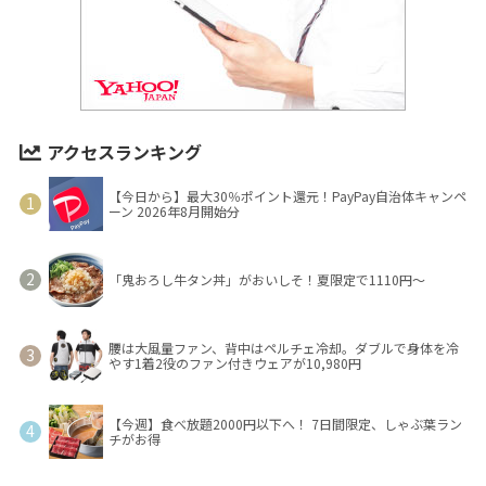
アクセスランキング
【今日から】最大30％ポイント還元！PayPay自治体キャンペ
ーン 2026年8月開始分
「鬼おろし牛タン丼」がおいしそ！夏限定で1110円～
腰は大風量ファン、背中はペルチェ冷却。ダブルで身体を冷
やす1着2役のファン付きウェアが10,980円
【今週】食べ放題2000円以下へ！ 7日間限定、しゃぶ葉ラン
チがお得