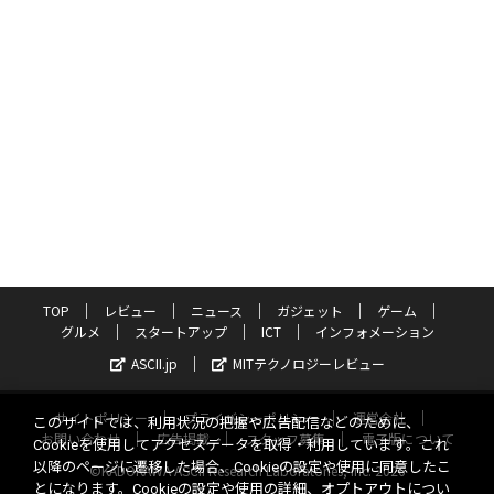
TOP
レビュー
ニュース
ガジェット
ゲーム
グルメ
スタートアップ
ICT
インフォメーション
ASCII.jp
MITテクノロジーレビュー
サイトポリシー
プライバシーポリシー
運営会社
このサイトでは、利用状況の把握や広告配信などのために、
お問い合わせ
広告掲載
スタッフ募集
電子版について
Cookieを使用してアクセスデータを取得・利用しています。これ
以降のページに遷移した場合、Cookieの設定や使用に同意したこ
©KADOKAWA ASCII Research Laboratories, Inc. 2026
とになります。Cookieの設定や使用の詳細、オプトアウトについ