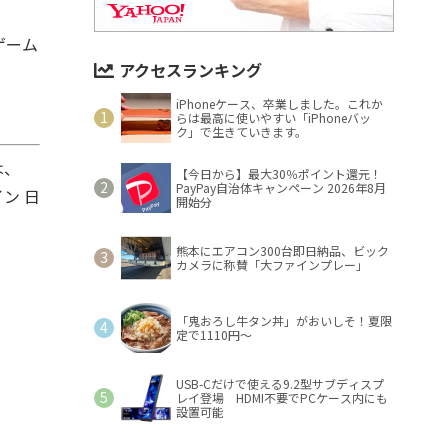
ゲーム
アクセスランキング
iPhoneケース、卒業しました。これか
らは最高に使いやすい「iPhoneバッ
ク」で生きていきます。
は、
【今日から】最大30％ポイント還元！
PayPay自治体キャンペーン 2026年8月
ン 日
開始分
熊本にエアコン300台即日納品、ビック
カメラに称賛「大ファインプレー」
「鬼おろし牛タン丼」がおいしそ！夏限
定で1110円～
USB-Cだけで使える9.2型サブディスプ
レイ登場 HDMI不要でPCケース内にも
設置可能