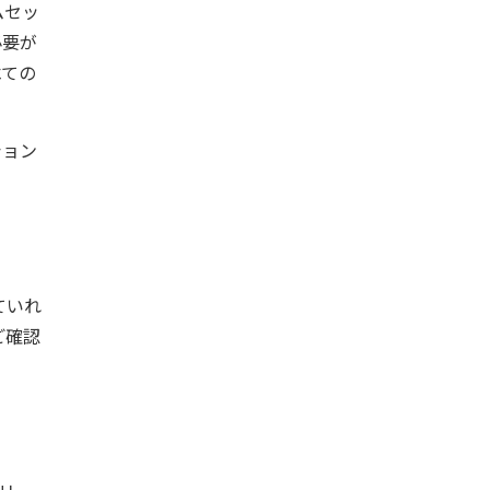
ムセッ
必要が
べての
ション
ていれ
ご確認