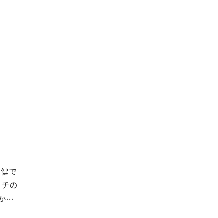
頑健で
ーチの
か…