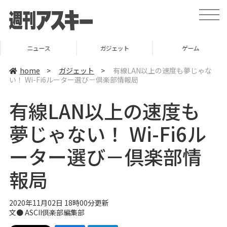
t
o
g
g
l
ニュース
ガジェット
ゲーム
e
n
a
home
>
ガジェット
>
有線LAN以上の速度も夢じゃな
v
い！ Wi-Fi6ルーター選び－倶楽部情報局
i
g
a
有線LAN以上の速度も
t
i
o
夢じゃない！ Wi-Fi6ル
n
ーター選び－倶楽部情
報局
2020年11月02日 18時00分更新
文● ASCII倶楽部編集部