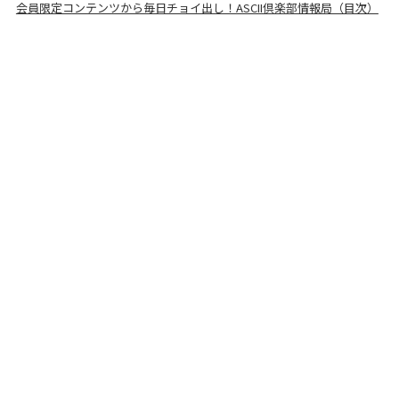
会員限定コンテンツから毎日チョイ出し！ASCII倶楽部情報局（目次）