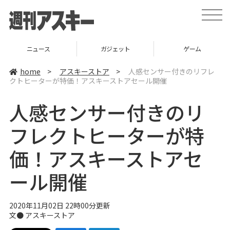
t
o
g
g
l
ニュース
ガジェット
ゲーム
e
n
a
home
>
アスキーストア
>
人感センサー付きのリフレ
v
クトヒーターが特価！アスキーストアセール開催
i
g
a
人感センサー付きのリ
t
i
o
フレクトヒーターが特
n
価！アスキーストアセ
ール開催
2020年11月02日 22時00分更新
文●
アスキーストア