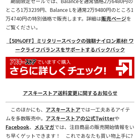
期間限定セールでは、Balanceを通常価格2万6480円の
ところ1万3239円、Balance Lを通常2万9480円のところ1
万4740円の特別価格で販売します。詳細は
販売ページ
を
ご覧ください。
【50%OFF】ミリタリースペックの強靭ナイロン素材! ワ
ークライフバランスをサポートするバックパック
アスキーストア送料変更に関するお知らせ
このほかにも、
アスキーストア
では一工夫あるアイテ
ムを多数販売中。
アスキーストアの公式Twitter
や
Facebook
、
メルマガ
では、注目商品の販売開始情報をい
ち早くゲットできます！ これであなたも買い物上手に?