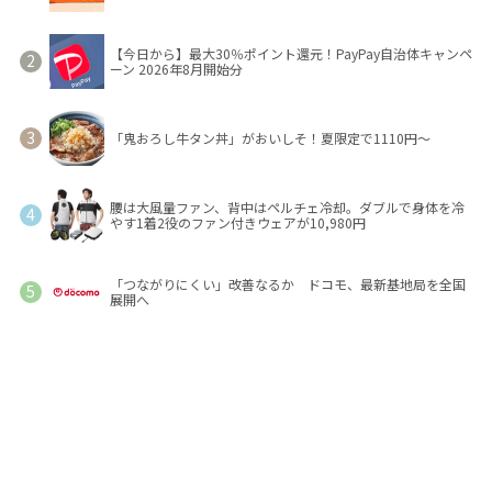
【今日から】最大30％ポイント還元！PayPay自治体キャンペ
ーン 2026年8月開始分
「鬼おろし牛タン丼」がおいしそ！夏限定で1110円～
腰は大風量ファン、背中はペルチェ冷却。ダブルで身体を冷
やす1着2役のファン付きウェアが10,980円
「つながりにくい」改善なるか ドコモ、最新基地局を全国
展開へ