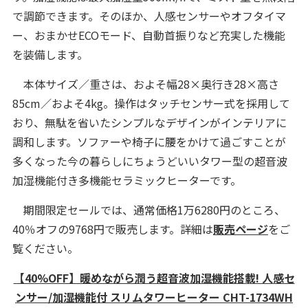
で調節できます。そのほか、人感センサーやオフタイマ
ー、おまかせECOモード、自動首振りなど充実した機能
を装備します。
本体サイズ／重さは、およそ幅28×奥行き28×高さ
85cm／およそ4kg。操作はタッチセンサー式を採用して
おり、無駄を省いたシンプルなデザインがインテリアに
調和します。ソファーや椅子に腰をかけて過ごすことが
多くなった今の暮らしにちょうどいいタワー型の超音波
加湿機能付き多機能セラミックヒーターです。
期間限定セールでは、通常価格1万6280円のところ、
40％オフの9768円で販売します。詳細は
販売ページ
をご
覧ください。
【40%OFF】暖めながら潤う超音波加湿機能搭載! 人感セ
ンサー/加湿機能付 スリムタワーヒーター CHT-1734WH