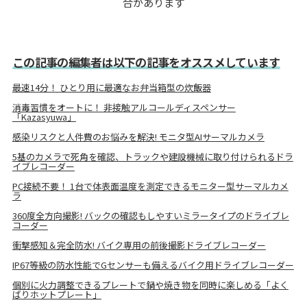
合があります
この記事の編集者は以下の記事をオススメしています
最速14分！ ひとり用に最適なお弁当箱型の炊飯器
消毒習慣をオートに！ 非接触アルコールディスペンサー
「Kazasyuwa」
感染リスクと人件費のお悩みを解決! モニタ型AIサーマルカメラ
5基のカメラで死角を確認、トラックや建設機械に取り付けられるドラ
イブレコーダー
PC接続不要！ 1台で体表面温度を測定できるモニター型サーマルカメ
ラ
360度全方向撮影! バックの確認もしやすいミラータイプのドライブレ
コーダー
衝撃感知＆完全防水! バイク専用の前後撮影ドライブレコーダー
IP67等級の防水性能でGセンサーも備えるバイク用ドライブレコーダー
個別に火力調整できるプレートで鍋や焼き物を同時に楽しめる「よく
ばりホットプレート」