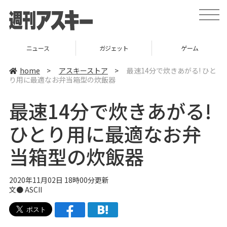
t
o
g
g
l
ニュース
ガジェット
ゲーム
e
n
a
home
>
アスキーストア
>
最速14分で炊きあがる! ひと
v
り用に最適なお弁当箱型の炊飯器
i
g
a
最速14分で炊きあがる!
t
i
o
ひとり用に最適なお弁
n
当箱型の炊飯器
2020年11月02日 18時00分更新
文● ASCII