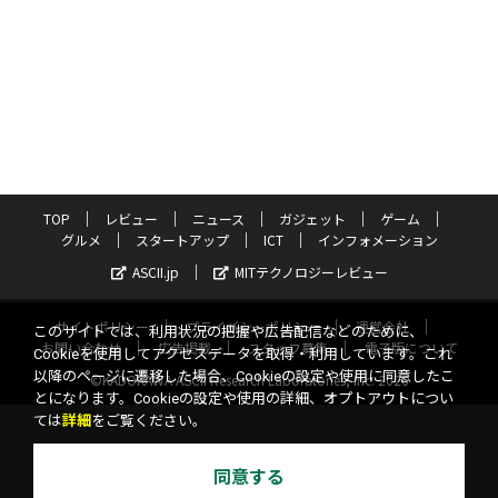
TOP
レビュー
ニュース
ガジェット
ゲーム
グルメ
スタートアップ
ICT
インフォメーション
ASCII.jp
MITテクノロジーレビュー
サイトポリシー
プライバシーポリシー
運営会社
このサイトでは、利用状況の把握や広告配信などのために、
お問い合わせ
広告掲載
スタッフ募集
電子版について
Cookieを使用してアクセスデータを取得・利用しています。これ
以降のページに遷移した場合、Cookieの設定や使用に同意したこ
©KADOKAWA ASCII Research Laboratories, Inc. 2026
とになります。Cookieの設定や使用の詳細、オプトアウトについ
ては
詳細
をご覧ください。
同意する