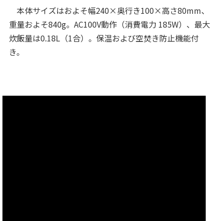
本体サイズはおよそ幅240×奥行き100×高さ80mm、
重量およそ840g。AC100V動作（消費電力 185W）、最大
炊飯量は0.18L（1合）。保温および空焚き防止機能付
き。