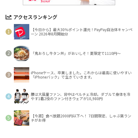
アクセスランキング
【今日から】最大30％ポイント還元！PayPay自治体キャンペ
ーン 2026年8月開始分
「鬼おろし牛タン丼」がおいしそ！夏限定で1110円～
iPhoneケース、卒業しました。これからは最高に使いやすい
「iPhoneバック」で生きていきます。
腰は大風量ファン、背中はペルチェ冷却。ダブルで身体を冷
やす1着2役のファン付きウェアが10,980円
【今週】食べ放題2000円以下へ！ 7日間限定、しゃぶ葉ラン
チがお得