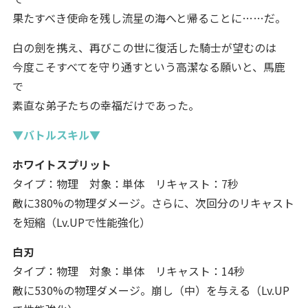
果たすべき使命を残し流星の海へと帰ることに……だ。
白の劍を携え、再びこの世に復活した騎士が望むのは
今度こそすべてを守り通すという高潔なる願いと、馬鹿
で
素直な弟子たちの幸福だけであった。
▼バトルスキル▼
ホワイトスプリット
タイプ：物理 対象：単体 リキャスト：7秒
敵に380%の物理ダメージ。さらに、次回分のリキャスト
を短縮（Lv.UPで性能強化）
白刃
タイプ：物理 対象：単体 リキャスト：14秒
敵に530%の物理ダメージ。崩し（中）を与える（Lv.UP