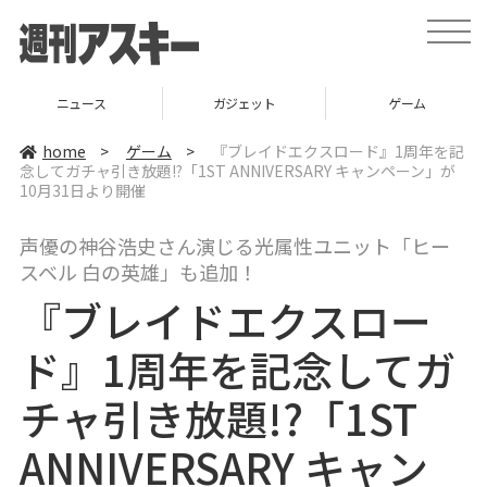
t
o
g
g
l
ニュース
ガジェット
ゲーム
e
n
a
home
>
ゲーム
>
『ブレイドエクスロード』1周年を記
v
念してガチャ引き放題!?「1ST ANNIVERSARY キャンペーン」が
i
10月31日より開催
g
a
t
i
声優の神谷浩史さん演じる光属性ユニット「ヒー
o
スベル 白の英雄」も追加！
n
『ブレイドエクスロー
ド』1周年を記念してガ
チャ引き放題!?「1ST
ANNIVERSARY キャン