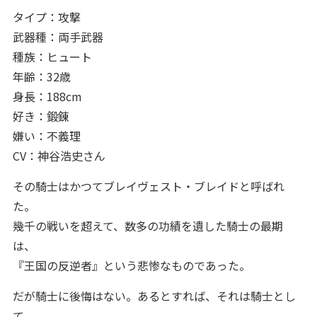
タイプ：攻撃
武器種：両手武器
種族：ヒュート
年齢：32歳
身長：188cm
好き：鍛錬
嫌い：不義理
CV：神谷浩史さん
その騎士はかつてブレイヴェスト・ブレイドと呼ばれ
た。
幾千の戦いを超えて、数多の功績を遺した騎士の最期
は、
『王国の反逆者』という悲惨なものであった。
だが騎士に後悔はない。あるとすれば、それは騎士とし
て