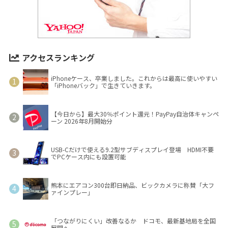
アクセスランキング
iPhoneケース、卒業しました。これからは最高に使いやすい
「iPhoneバック」で生きていきます。
【今日から】最大30％ポイント還元！PayPay自治体キャンペ
ーン 2026年8月開始分
USB-Cだけで使える9.2型サブディスプレイ登場 HDMI不要
でPCケース内にも設置可能
熊本にエアコン300台即日納品、ビックカメラに称賛「大フ
ァインプレー」
「つながりにくい」改善なるか ドコモ、最新基地局を全国
展開へ