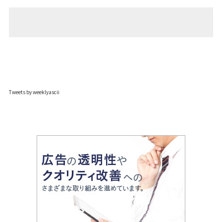
Tweets by weeklyascii