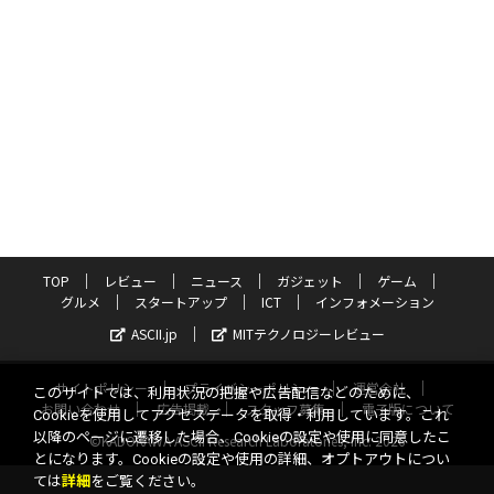
TOP
レビュー
ニュース
ガジェット
ゲーム
グルメ
スタートアップ
ICT
インフォメーション
ASCII.jp
MITテクノロジーレビュー
サイトポリシー
プライバシーポリシー
運営会社
このサイトでは、利用状況の把握や広告配信などのために、
お問い合わせ
広告掲載
スタッフ募集
電子版について
Cookieを使用してアクセスデータを取得・利用しています。これ
以降のページに遷移した場合、Cookieの設定や使用に同意したこ
©KADOKAWA ASCII Research Laboratories, Inc. 2026
とになります。Cookieの設定や使用の詳細、オプトアウトについ
ては
詳細
をご覧ください。