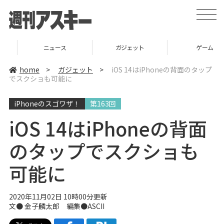
t
o
g
g
l
ニュース
ガジェット
ゲーム
e
n
a
home
>
ガジェット
>
iOS 14はiPhoneの背面のタップ
v
でスクショも可能に
i
g
a
iPhoneのスゴワザ！
第163回
t
i
o
iOS 14はiPhoneの背面
n
のタップでスクショも
可能に
2020年11月02日 10時00分更新
文● 金子麟太郎 編集●ASCII