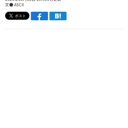
文● ASCII