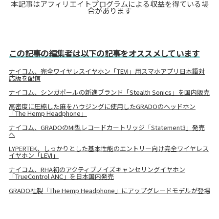
本記事はアフィリエイトプログラムによる収益を得ている場
合があります
この記事の編集者は以下の記事をオススメしています
ナイコム、完全ワイヤレスイヤホン「TEVI」用スマホアプリ日本語対
応版を配信
ナイコム、シンガポールの新進ブランド「Stealth Sonics」を国内販売
高密度に圧縮した麻をハウジングに使用したGRADOのヘッドホン
「The Hemp Headphone」
ナイコム、GRADOのMI型レコードカートリッジ「Statement3」発売
へ
LYPERTEK、しっかりとした基本性能のエントリー向け完全ワイヤレス
イヤホン「LEVI」
ナイコム、RHA初のアクティブノイズキャンセリングイヤホン
「TrueControl ANC」を日本国内発売
GRADO社製「The Hemp Headphone」にアップグレードモデルが登場