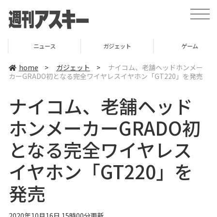
t
o
g
g
l
ニュース
ガジェット
ゲーム
e
n
a
home
>
ガジェット
>
ナイコム、老舗ヘッドホンメー
v
カーGRADO初となる完全ワイヤレスイヤホン「GT220」を発売
i
g
a
ナイコム、老舗ヘッド
t
i
o
ホンメーカーGRADO初
n
となる完全ワイヤレス
イヤホン「GT220」を
発売
2020年10月16日 15時00分更新