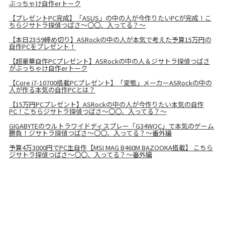
ぶっちゃけ自作erトーク
【プレゼントPC完成】「ASUS」の中の人が今作りたいPCが完成！こ
ちらジサトラ探偵つばさ～〇〇、入ってる？～
【本日23:59締め切り】ASRockの中の人が本気で考えた予算15万円の
自作PCをプレゼント！
【超豪華自作PCプレゼント】ASRockの中の人＆ジサトラ探偵つばさ
がぶっちゃけ自作erトーク
【Core i7-10700搭載PCプレゼント】「変態」メーカーASRockの中の
人が作る本気の自作PCとは？
【15万円PCプレゼント】ASRockの中の人が今作りたい本気の自作
PC！こちらジサトラ探偵つばさ～〇〇、入ってる？～
GIGABYTEのウルトラワイドディスプレー「G34WQC」で本気のゲーム
勝負！ジサトラ探偵つばさ～〇〇、入ってる？～番外編
予算4万3000円でPC生自作【MSI MAG B460M BAZOOKA搭載】 こちら
ジサトラ探偵つばさ～〇〇、入ってる？～番外編