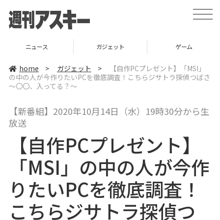
t
o
g
g
l
ニュース
ガジェット
ゲーム
e
n
a
home
>
ガジェット
>
【自作PCプレゼント】「MSI」
v
の中の人が今作りたいPCを徹底調査！こちらジサトラ探偵つばさ
i
～〇〇、入ってる？～
g
a
t
i
【新番組】2020年10月14日（水）19時30分から生
o
放送
n
【自作PCプレゼント】
「MSI」の中の人が今作
りたいPCを徹底調査！
こちらジサトラ探偵つ