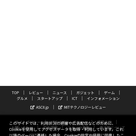
TOP
レビュー
ニュース
ガジェット
ゲーム
グルメ
スタートアップ
ICT
インフォメーション
ASCII.jp
MITテクノロジーレビュー
サイトポリシー
プライバシーポリシー
運営会社
このサイトでは、利用状況の把握や広告配信などのために、
お問い合わせ
広告掲載
スタッフ募集
電子版について
Cookieを使用してアクセスデータを取得・利用しています。これ
以降のページに遷移した場合、Cookieの設定や使用に同意したこ