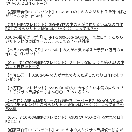
の中の人と自作erトーク
【超豪華自作PCプレゼント】GIGABYTEの中の人＆ジサトラ探偵つばさ
がぶっちゃけ自作erトーク
【15万円PCプレゼント】GIGABYTEの中の人が今作りたい本気の自作
PC！こちらジサトラ探偵つばさ～〇〇、入ってる？～
ASUSの最新グラボ「TUF-RTX3080-10G-GAMING」で生自作！こちら
ジサトラ探偵つばさ～〇〇、入ってる？～番外編
【本日23:59締め切り】ASUSの中の人が本気で考えた予算15万円の自
作PCをプレゼント！
【Core i7-10700搭載PCプレゼント】ジサトラ探偵つばさがASUSの中
の人と自作erトーク
【予算15万円】ASUSの中の人が本気で考えた超こだわり自作PCをプ
レゼント
【15万円PCプレゼント】ASUSの中の人が今作りたい本気の自作PC！
こちらジサトラ探偵つばさ～〇〇、入ってる？～
【生自作】ASRock約13万円の超高級マザーボードZ490 AQUAで本格
水冷にチャレンジ！こちらジサトラ探偵つばさ～〇〇、入ってる？～
番外編
【Core i7-10700搭載PCプレゼント】ASUSの中の人が作る本気の自作
PCとは？
【超豪華自作PCプレゼント】ASUSの中の人＆ジサトラ探偵つばさが