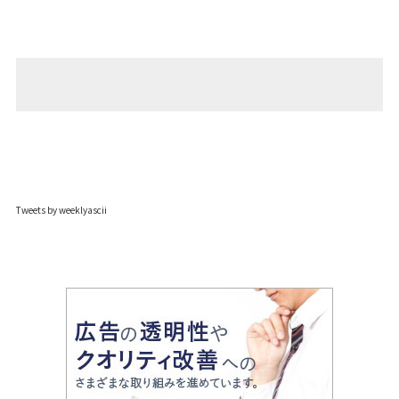
Tweets by weeklyascii