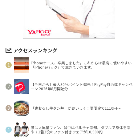
アクセスランキング
iPhoneケース、卒業しました。これからは最高に使いやすい
「iPhoneバック」で生きていきます。
【今日から】最大30％ポイント還元！PayPay自治体キャンペ
ーン 2026年8月開始分
「鬼おろし牛タン丼」がおいしそ！夏限定で1110円～
腰は大風量ファン、背中はペルチェ冷却。ダブルで身体を冷
やす1着2役のファン付きウェアが10,980円