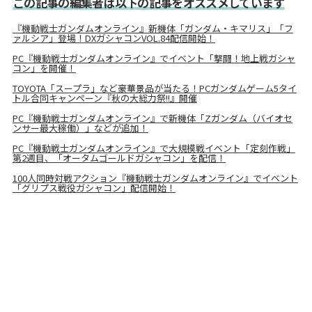
この記事の編集者は以下の記事をオススメしています
『機動戦士ガンダムオンライン』新機体「ガンダム・キマリス」「フ
ァルシア」登場！DXガシャコンVOL.84配信開始！
PC『機動戦士ガンダムオンライン』でイベント「撃闘！地上戦ガシャ
コン」を開催！
TOYOTA「スープラ」など豪華景品が当たる！PCガンダムゲーム5タイ
トル合同キャンペーン『秋の大総力祭!!』開催
PC『機動戦士ガンダムオンライン』で新機体「Zガンダム（バイオセ
ンサー最大稼働）」などが追加！
PC『機動戦士ガンダムオンライン』で大規模戦イベント「定刻作戦」
第2週目、「オータムゴールドガシャコン」を配信！
100人同時対戦アクション『機動戦士ガンダムオンライン』でイベント
「グリプス戦役ガシャコン」配信開始！