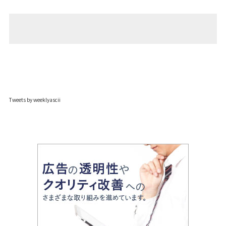
Tweets by weeklyascii