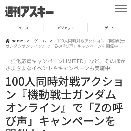
t
o
g
g
l
ニュース
ガジェット
ゲーム
e
n
a
home
>
ゲーム
>
100人同時対戦アクション『機動戦士
v
ガンダムオンライン』で「Zの呼び声」キャンペーンを開催中！
i
g
a
「強化応援キャンペーンLIMITED」など、そのほか
t
i
さまざまなイベントやキャンペーンも実施中
o
n
100人同時対戦アクショ
ン『機動戦士ガンダム
オンライン』で「Zの呼
び声」キャンペーンを