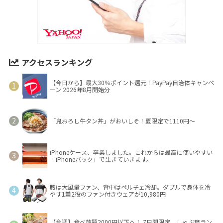
アクセスランキング
【今日から】最大30％ポイント還元！PayPay自治体キャンペ
ーン 2026年8月開始分
「鬼おろし牛タン丼」がおいしそ！夏限定で1110円～
iPhoneケース、卒業しました。これからは最高に使いやすい
「iPhoneバック」で生きていきます。
腰は大風量ファン、背中はペルチェ冷却。ダブルで身体を冷
やす1着2役のファン付きウェアが10,980円
【今週】食べ放題2000円以下へ！ 7日間限定、しゃぶ葉ラン