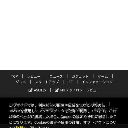
TOP
レビュー
ニュース
ガジェット
ゲーム
グルメ
スタートアップ
ICT
インフォメーション
ASCII.jp
MITテクノロジーレビュー
サイトポリシー
プライバシーポリシー
運営会社
このサイトでは、利用状況の把握や広告配信などのために、
お問い合わせ
広告掲載
スタッフ募集
電子版について
Cookieを使用してアクセスデータを取得・利用しています。これ
以降のページに遷移した場合、Cookieの設定や使用に同意したこ
©KADOKAWA ASCII Research Laboratories, Inc. 2026
とになります。Cookieの設定や使用の詳細、オプトアウトについ