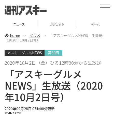
t
o
g
g
l
ニュース
ガジェット
ゲーム
e
n
a
home
>
グルメ
>
「アスキーグルメNEWS」生放送
v
（2020年10月2日号）
i
g
a
アスキーグルメNEWS
第80回
t
i
o
2020年10月2日（金）ひる12時30分から生放送
n
「アスキーグルメ
NEWS」生放送（2020
年10月2日号）
2020年09月28日 07時00分更新
文● ASCII