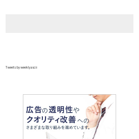
Tweets by weeklyascii