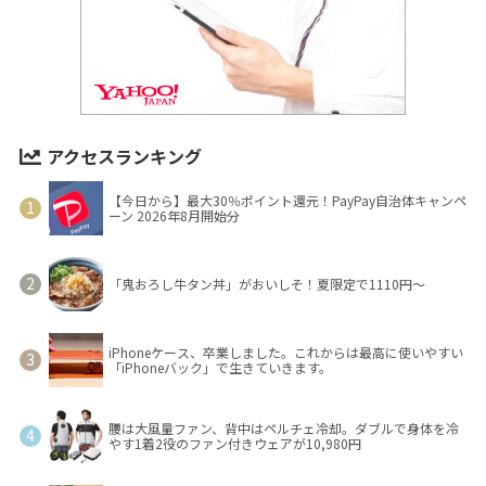
アクセスランキング
【今日から】最大30％ポイント還元！PayPay自治体キャンペ
ーン 2026年8月開始分
「鬼おろし牛タン丼」がおいしそ！夏限定で1110円～
iPhoneケース、卒業しました。これからは最高に使いやすい
「iPhoneバック」で生きていきます。
腰は大風量ファン、背中はペルチェ冷却。ダブルで身体を冷
やす1着2役のファン付きウェアが10,980円