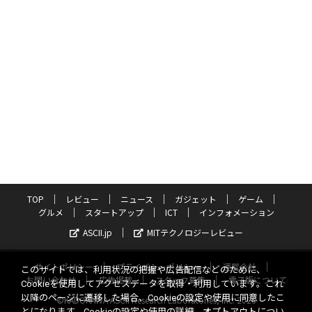
TOP
レビュー
ニュース
ガジェット
ゲーム
グルメ
スタートアップ
ICT
インフォメーション
ASCII.jp
MITテクノロジーレビュー
サイトポリシー
プライバシーポリシー
運営会社
このサイトでは、利用状況の把握や広告配信などのために、
お問い合わせ
広告掲載
スタッフ募集
電子版について
Cookieを使用してアクセスデータを取得・利用しています。これ
以降のページに遷移した場合、Cookieの設定や使用に同意したこ
©KADOKAWA ASCII Research Laboratories, Inc. 2026
とになります。Cookieの設定や使用の詳細、オプトアウトについ