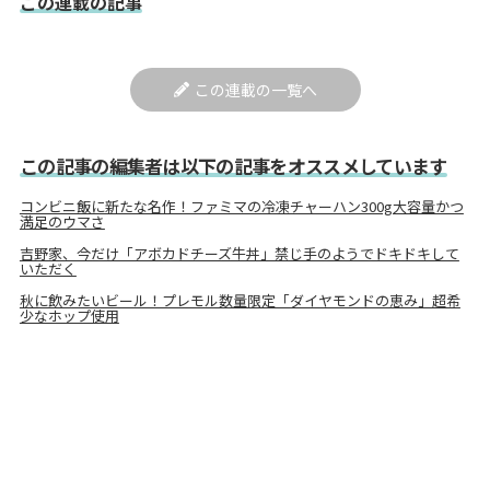
この連載の記事
この連載の一覧へ
この記事の編集者は以下の記事をオススメしています
コンビニ飯に新たな名作！ファミマの冷凍チャーハン300g大容量かつ
満足のウマさ
吉野家、今だけ「アボカドチーズ牛丼」禁じ手のようでドキドキして
いただく
秋に飲みたいビール！プレモル数量限定「ダイヤモンドの恵み」超希
少なホップ使用