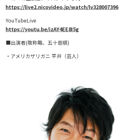
https://live2.nicovideo.jp/watch/lv328007396
YouTubeLive
https://youtu.be/izAY4EE8I5g
■出演者(敬称略、五十音順)
・アメリカザリガニ 平井（芸人）