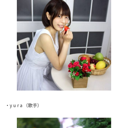
・y u r a （歌手）