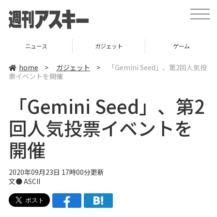
t
o
g
g
l
ニュース
ガジェット
ゲーム
e
n
a
home
>
ガジェット
>
「Gemini Seed」、第2回人気投
v
票イベントを開催
i
g
a
「Gemini Seed」、第2
t
i
o
回人気投票イベントを
n
開催
2020年09月23日 17時00分更新
文● ASCII