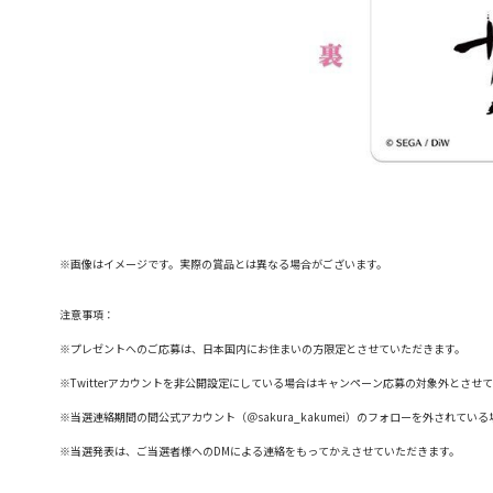
※画像はイメージです。実際の賞品とは異なる場合がございます。
注意事項：
※プレゼントへのご応募は、日本国内にお住まいの方限定とさせていただきます。
※Twitterアカウントを非公開設定にしている場合はキャンペーン応募の対象外とさせ
※当選連絡期間の間公式アカウント（＠sakura_kakumei）のフォローを外されて
※当選発表は、ご当選者様へのDMによる連絡をもってかえさせていただきます。