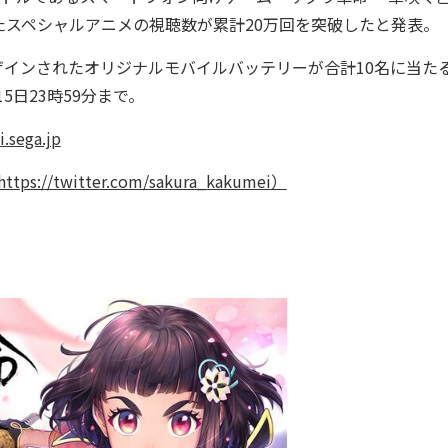
スペシャルアニメの視聴数が累計20万回を突破したと発表。
インされたオリジナルモバイルバッテリーが合計10名に当た
15日23時59分まで。
.sega.jp
ttps://twitter.com/sakura_kakumei）