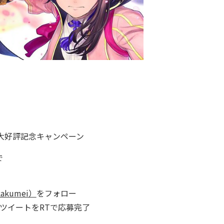
大好評記念キャンペーン
で
kakumei）
をフォロー
対象ツイートをRTで応募完了