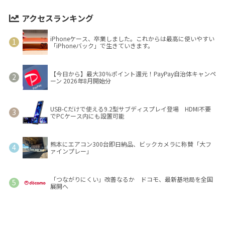
アクセスランキング
iPhoneケース、卒業しました。これからは最高に使いやすい
「iPhoneバック」で生きていきます。
【今日から】最大30％ポイント還元！PayPay自治体キャンペ
ーン 2026年8月開始分
USB-Cだけで使える9.2型サブディスプレイ登場 HDMI不要
でPCケース内にも設置可能
熊本にエアコン300台即日納品、ビックカメラに称賛「大フ
ァインプレー」
「つながりにくい」改善なるか ドコモ、最新基地局を全国
展開へ