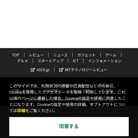
TOP
レビュー
ニュース
ガジェット
ゲーム
グルメ
スタートアップ
ICT
インフォメーション
ASCII.jp
MITテクノロジーレビュー
サイトポリシー
プライバシーポリシー
運営会社
このサイトでは、利用状況の把握や広告配信などのために、
お問い合わせ
広告掲載
スタッフ募集
電子版について
Cookieを使用してアクセスデータを取得・利用しています。これ
以降のページに遷移した場合、Cookieの設定や使用に同意したこ
©KADOKAWA ASCII Research Laboratories, Inc. 2026
とになります。Cookieの設定や使用の詳細、オプトアウトについ
ては
詳細
をご覧ください。
同意する