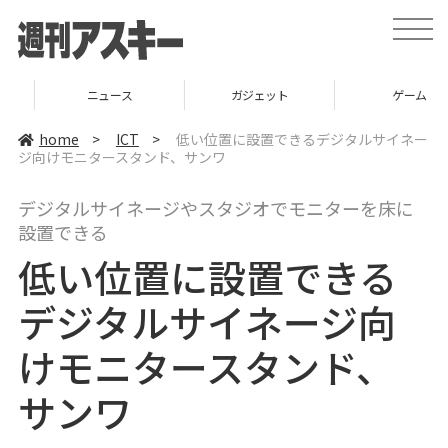
t
o
g
g
l
ニュース
ガジェット
ゲーム
e
n
a
home
>
ICT
>
低い位置に設置できるデジタルサイネー
v
ジ向けモニタースタンド、サンワ
i
g
a
デジタルサイネージやスタジオでモニターを床に
t
i
設置できる
o
n
低い位置に設置できる
デジタルサイネージ向
けモニタースタンド、
サンワ