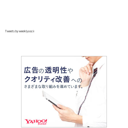
Tweets by weeklyascii