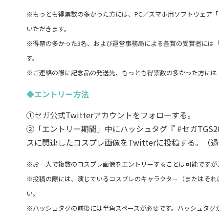
※もっとも得票数の多かった方には、PC／スマホ用ソフトウェア「Z
いただきます。
※得票の多かった3名、および運営事務局による各賞の受賞者には
す。
※ご連絡の際に記念品の発送先、もっとも得票数の多かった方には
◆エントリー方法
①
セガ公式Twitterアカウント
をフォローする。
②「エントリー期間」中にハッシュタグ『 #セガTGS20
スに関連したコスプレ画像をTwitterに投稿する。（
※お一人で複数のコスプレ画像をエントリーすることは可能ですが
※投稿の際には、演じているコスプレのキャラクター（またはそれ
い。
※ハッシュタグの前後には半角スペースが必要です。ハッシュタグ