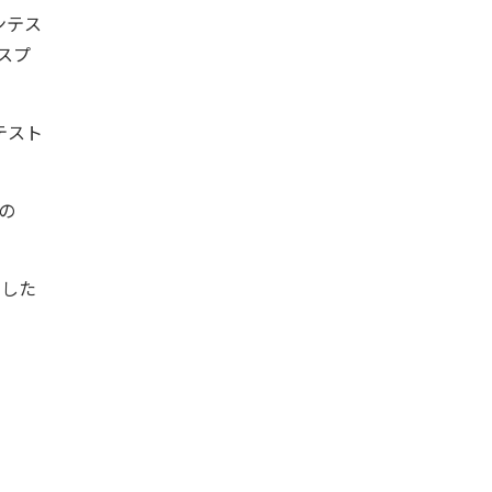
ンテス
スプ
テスト
の
とした