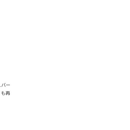
ュバー
）も再