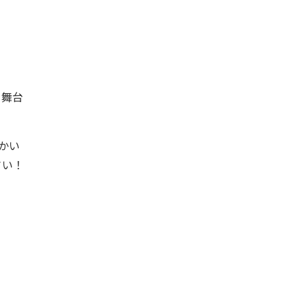
を舞台
かい
さい！