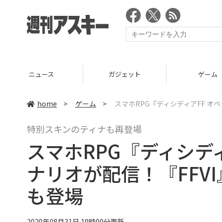
ニュース
ガジェット
ゲーム
home
>
ゲーム
>
スマホRPG『ディシディアFF オ
特別スキンのティナも再登場
スマホRPG『ディシデ
ナリオが配信！『FFV
も登場
2020年08月31日 19時00分更新