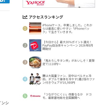
アクセスランキング
iPhoneケース、卒業しました。これか
らは最高に使いやすい「iPhoneバッ
ク」で生きていきます。
【今日から】最大30％ポイント還元！
PayPay自治体キャンペーン 2026年8月
開始分
「鬼おろし牛タン丼」がおいしそ！夏限
定で1110円～
腰は大風量ファン、背中はペルチェ冷
却。ダブルで身体を冷やす1着2役のファ
ン付きウェアが10,980円
「つながりにくい」改善なるか ドコ
モ、最新基地局を全国展開へ
インシ