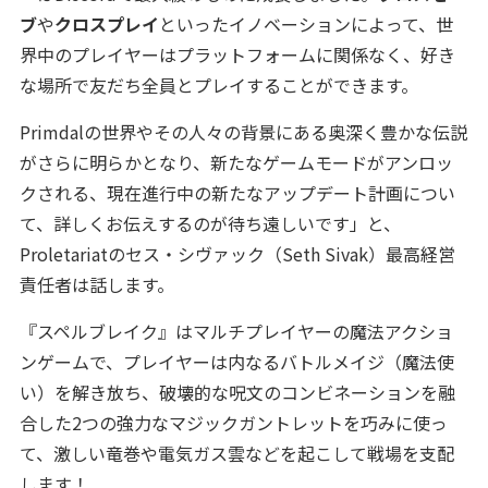
ブ
や
クロスプレイ
といったイノベーションによって、世
界中のプレイヤーはプラットフォームに関係なく、好き
な場所で友だち全員とプレイすることができます。
Primdalの世界やその人々の背景にある奥深く豊かな伝説
がさらに明らかとなり、新たなゲームモードがアンロッ
クされる、現在進行中の新たなアップデート計画につい
て、詳しくお伝えするのが待ち遠しいです」と、
Proletariatのセス・シヴァック（Seth Sivak）最高経営
責任者は話します。
『スペルブレイク』はマルチプレイヤーの魔法アクショ
ンゲームで、プレイヤーは内なるバトルメイジ（魔法使
い）を解き放ち、破壊的な呪文のコンビネーションを融
合した2つの強力なマジックガントレットを巧みに使っ
て、激しい竜巻や電気ガス雲などを起こして戦場を支配
します！