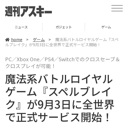
t
o
g
g
l
ガジェット
ゲーム
グルメ
e
n
a
home
>
ゲーム
>
魔法系バトルロイヤルゲーム『スペ
v
ルブレイク』が9月3日に全世界で正式サービス開始！
i
g
a
PC／Xbox One／PS4／Switchでのクロスセーブ＆
t
i
クロスプレイが可能！
o
n
魔法系バトルロイヤル
ゲーム『スペルブレイ
ク』が9月3日に全世界
で正式サービス開始！