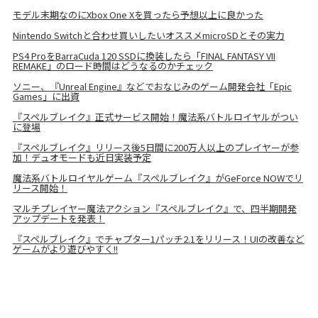
モデル末期なのにXbox One Xを買ったら予想以上に良かった
Nintendo Switchと合わせ買いしたいオススメmicroSDとその実力
PS4 ProをBarraCuda 120 SSDに換装したら「FINAL FANTASY VII
REMAKE」のロード時間はどうなるのかチェック
ソニー、『Unreal Engine』などでおなじみのゲーム開発会社「Epic
Games」に出資
『スペルブレイク』正式サービス開始！魔法系バトルロイヤルがつい
に登場
『スペルブレイク』リリース後5日間に200万人以上のプレイヤーが参
加！デュオモードも近日実装予定
魔法系バトルロイヤルゲーム『スペルブレイク』がGeForce NOWでリ
リース開始！
マルチプレイヤー魔法アクション『スペルブレイク』で、四半期開発
アップデートを発表！
『スペルブレイク』でチャプター1パッチ2.1をリリース！UIの改善など
ゲームがより遊びやすく!!