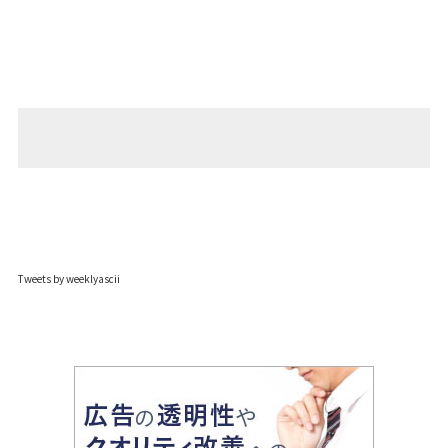
Tweets by weeklyascii