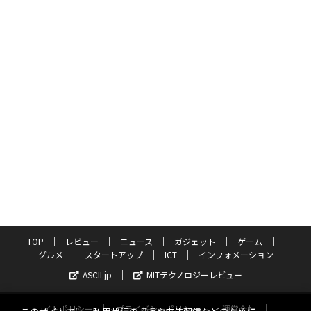
TOP
レビュー
ニュース
ガジェット
ゲーム
グルメ
スタートアップ
ICT
インフォメーション
ASCII.jp
MITテクノロジーレビュー
サイトポリシー
プライバシーポリシー
運営会社