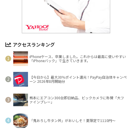
アクセスランキング
iPhoneケース、卒業しました。これからは最高に使いやすい
「iPhoneバック」で生きていきます。
【今日から】最大30％ポイント還元！PayPay自治体キャンペ
ーン 2026年8月開始分
熊本にエアコン300台即日納品、ビックカメラに称賛「大フ
ァインプレー」
「鬼おろし牛タン丼」がおいしそ！夏限定で1110円～