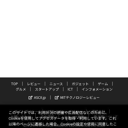
TOP
レビュー
ニュース
ガジェット
ゲーム
グルメ
スタートアップ
ICT
インフォメーション
ASCII.jp
MITテクノロジーレビュー
サイトポリシー
プライバシーポリシー
運営会社
このサイトでは、利用状況の把握や広告配信などのために、
お問い合わせ
広告掲載
スタッフ募集
電子版について
Cookieを使用してアクセスデータを取得・利用しています。これ
以降のページに遷移した場合、Cookieの設定や使用に同意したこ
©KADOKAWA ASCII Research Laboratories, Inc. 2026