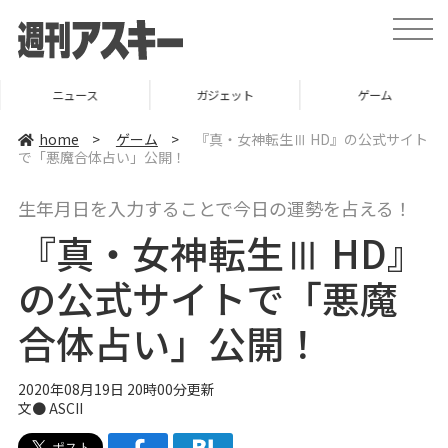
t
o
g
g
l
ニュース
ガジェット
ゲーム
e
n
a
home
>
ゲーム
>
『真・女神転生Ⅲ HD』の公式サイト
v
で「悪魔合体占い」公開！
i
g
a
生年月日を入力することで今日の運勢を占える！
t
i
『真・女神転生Ⅲ HD』
o
n
の公式サイトで「悪魔
合体占い」公開！
2020年08月19日 20時00分更新
文● ASCII