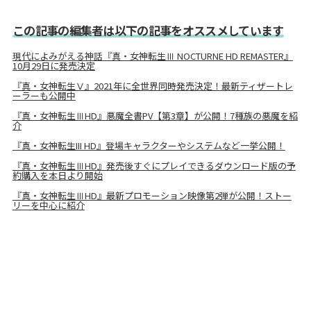
この記事の編集者は以下の記事をオススメしています
現代によみがえる神話『真・女神転生Ⅲ NOCTURNE HD REMASTER』
10月29日に発売決定
『真・女神転生Ⅴ』2021年に全世界同時発売決定！最新ティザートレ
ーラーも公開中
『真・女神転生ⅢHD』悪魔全書PV【第3章】が公開！7種族の悪魔を紹
介
『真・女神転生III HD』登場キャラクターやシステムなど一挙公開！
『真・女神転生ⅢHD』発売後すぐにプレイできるダウンロード版の予
約購入を本日より開始
『真・女神転生ⅢHD』最新プロモーション映像第2弾が公開！ストー
リーを中心に紹介