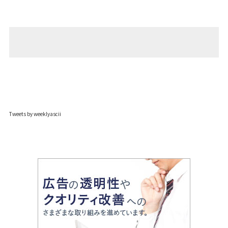
Tweets by weeklyascii