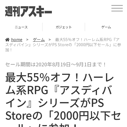
t
o
g
g
l
ニュース
ガジェット
ゲーム
e
n
a
home
>
ゲーム
>
最大55％オフ！ハーレム系RPG『ア
v
スディバイン』シリーズがPS Storeの「2000円以下セール」に参
i
加！
g
a
t
i
セール期間は2020年8月19日～9月1日まで！
o
n
最大55％オフ！ハーレ
ム系RPG『アスディバ
イン』シリーズがPS
Storeの「2000円以下セ