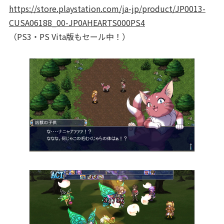
https://store.playstation.com/ja-jp/product/JP0013-
CUSA06188_00-JP0AHEARTS000PS4
（PS3・PS Vita版もセール中！）