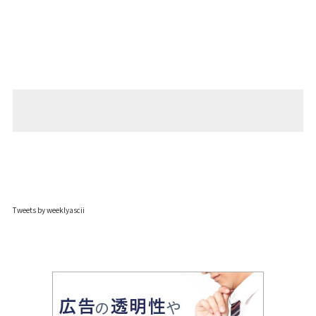
Tweets by weeklyascii