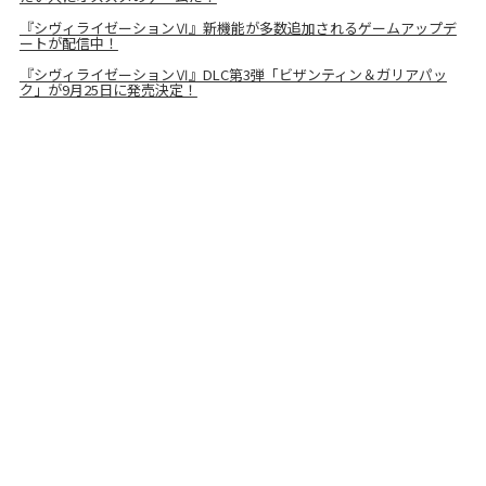
『シヴィライゼーションⅥ』新機能が多数追加されるゲームアップデ
ートが配信中！
『シヴィライゼーションⅥ』DLC第3弾「ビザンティン＆ガリアパッ
ク」が9月25日に発売決定！