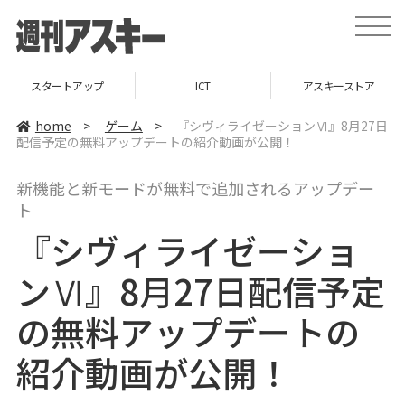
t
o
g
g
l
スタートアップ
ICT
アスキーストア
e
n
a
home
>
ゲーム
>
『シヴィライゼーションⅥ』8月27日
v
配信予定の無料アップデートの紹介動画が公開！
i
g
a
新機能と新モードが無料で追加されるアップデー
t
i
ト
o
n
『シヴィライゼーショ
ンⅥ』8月27日配信予定
の無料アップデートの
紹介動画が公開！