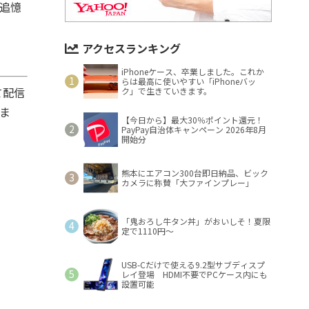
「追憶
アクセスランキング
iPhoneケース、卒業しました。これか
らは最高に使いやすい「iPhoneバッ
て配信
ク」で生きていきます。
しま
【今日から】最大30％ポイント還元！
PayPay自治体キャンペーン 2026年8月
開始分
熊本にエアコン300台即日納品、ビック
カメラに称賛「大ファインプレー」
「鬼おろし牛タン丼」がおいしそ！夏限
定で1110円～
USB-Cだけで使える9.2型サブディスプ
レイ登場 HDMI不要でPCケース内にも
設置可能