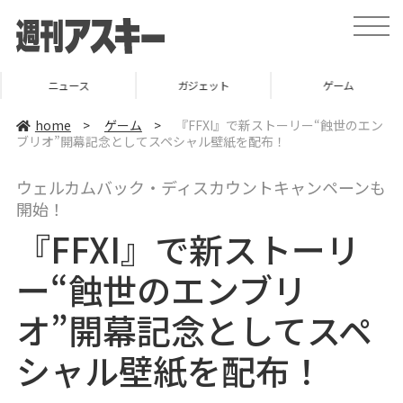
t
o
g
g
l
ニュース
ガジェット
ゲーム
e
n
a
home
>
ゲーム
>
『FFXI』で新ストーリー“蝕世のエン
v
ブリオ”開幕記念としてスペシャル壁紙を配布！
i
g
a
ウェルカムバック・ディスカウントキャンペーンも
t
i
開始！
o
n
『FFXI』で新ストーリ
ー“蝕世のエンブリ
オ”開幕記念としてスペ
シャル壁紙を配布！