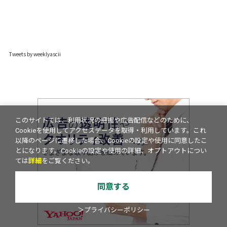
Tweets by weeklyascii
このサイトでは、利用状況の把握や広告配信などのために、
Cookieを使用してアクセスデータを取得・利用しています。これ
以降のページに遷移した場合、Cookieの設定や使用に同意したこ
とになります。Cookieの設定や使用の詳細、オプトアウトについ
ては
詳細
をご覧ください。
同意する
＞プライバシーポリシー