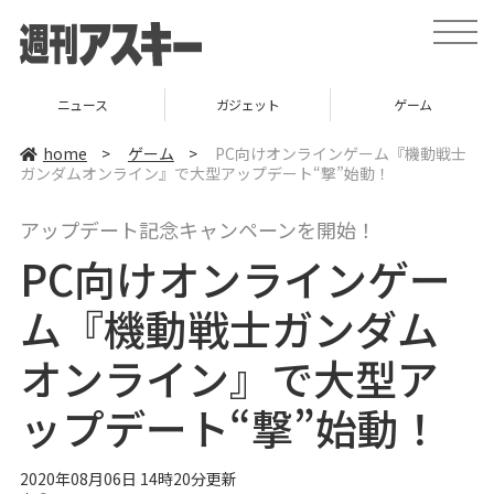
t
o
g
g
l
ニュース
ガジェット
ゲーム
e
n
a
home
>
ゲーム
>
PC向けオンラインゲーム『機動戦士
v
ガンダムオンライン』で大型アップデート“撃”始動！
i
g
a
アップデート記念キャンペーンを開始！
t
i
PC向けオンラインゲー
o
n
ム『機動戦士ガンダム
オンライン』で大型ア
ップデート“撃”始動！
2020年08月06日 14時20分更新