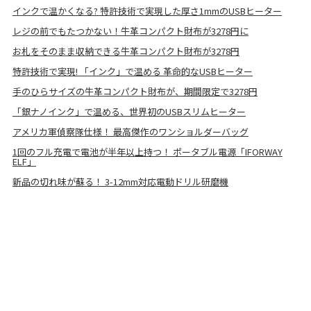
インクで温かくなる? 特許技術で実現した厚さ1mmのUSBヒーター
レジの前でもたつかない！牛革コンパクト財布が3278円に
お札をそのまま収納できる牛革コンパクト財布が3278円
特許技術で実現! 「インク」で温める 革命的なUSBヒーター
手のひらサイズの牛革コンパクト財布が、期間限定で3278円
「銀ナノインク」で温める、世界初のUSBスリムヒーター
アメリカ軍偵察隊仕様！ 最高傑作のワンショルダーバッグ
1回のフル充電で電池が半年以上持つ！ ポータブル電源「IFORWAY
ELF」
新品の切れ味が蘇る！ 3-12mm対応電動ドリル研磨機