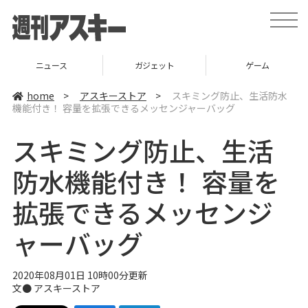
t
o
g
g
l
ニュース
ガジェット
ゲーム
e
n
a
home
>
アスキーストア
>
スキミング防止、生活防水
v
機能付き！ 容量を拡張できるメッセンジャーバッグ
i
g
a
スキミング防止、生活
t
i
o
防水機能付き！ 容量を
n
拡張できるメッセンジ
ャーバッグ
2020年08月01日 10時00分更新
文●
アスキーストア