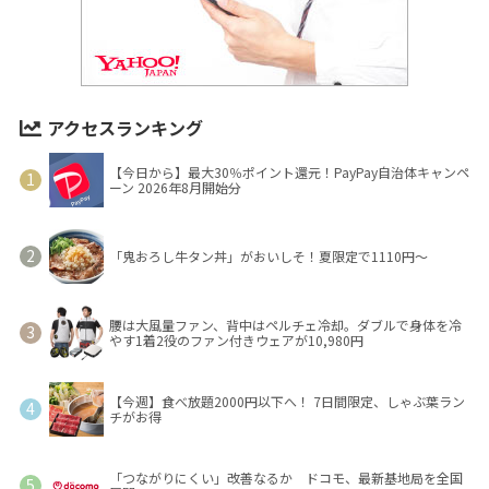
アクセスランキング
【今日から】最大30％ポイント還元！PayPay自治体キャンペ
ーン 2026年8月開始分
「鬼おろし牛タン丼」がおいしそ！夏限定で1110円～
腰は大風量ファン、背中はペルチェ冷却。ダブルで身体を冷
やす1着2役のファン付きウェアが10,980円
【今週】食べ放題2000円以下へ！ 7日間限定、しゃぶ葉ラン
チがお得
「つながりにくい」改善なるか ドコモ、最新基地局を全国