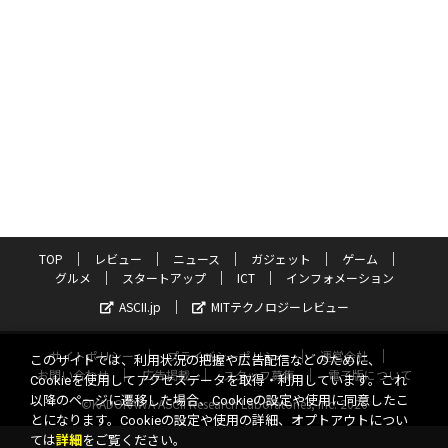
TOP
レビュー
ニュース
ガジェット
ゲーム
グルメ
スタートアップ
ICT
インフォメーション
ASCII.jp
MITテクノロジーレビュー
サイトポリシー
プライバシーポリシー
運営会社
このサイトでは、利用状況の把握や広告配信などのために、
お問い合わせ
広告掲載
スタッフ募集
電子版について
Cookieを使用してアクセスデータを取得・利用しています。これ
以降のページに遷移した場合、Cookieの設定や使用に同意したこ
©KADOKAWA ASCII Research Laboratories, Inc. 2026
とになります。Cookieの設定や使用の詳細、オプトアウトについ
ては
詳細
をご覧ください。