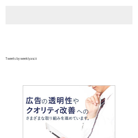
Tweets by weeklyascii