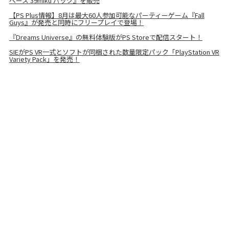
ペース 39miku パック』を販売
【PS Plus情報】8月は最大60人参加可能なパーティーゲーム『Fall
Guys』が発売と同時にフリープレイで登場！
『Dreams Universe』の無料体験版がPS Storeで配信スタート！
SIEがPS VR一式とソフトが同梱された数量限定パック「PlayStation VR
Variety Pack」を発売！