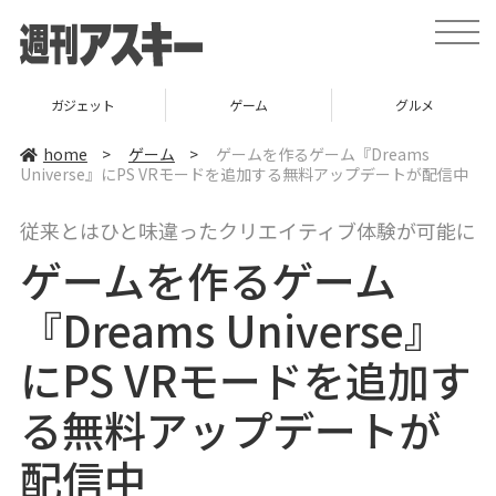
t
o
g
g
l
ゲーム
グルメ
スタートアップ
e
n
a
home
>
ゲーム
>
ゲームを作るゲーム『Dreams
v
Universe』にPS VRモードを追加する無料アップデートが配信中
i
g
a
従来とはひと味違ったクリエイティブ体験が可能に
t
i
ゲームを作るゲーム
o
n
『Dreams Universe』
にPS VRモードを追加す
る無料アップデートが
配信中