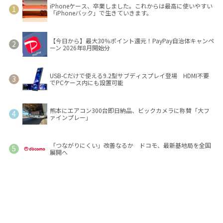
iPhoneケース、卒業しました。これからは最高に使いやすい
「iPhoneバック」で生きていきます。
【今日から】最大30％ポイント還元！PayPay自治体キャンペ
ーン 2026年8月開始分
USB-Cだけで使える9.2型サブディスプレイ登場 HDMI不要
でPCケース内にも設置可能
熊本にエアコン300台即日納品、ビックカメラに称賛「大フ
ァインプレー」
「つながりにくい」改善なるか ドコモ、最新基地局を全国
展開へ