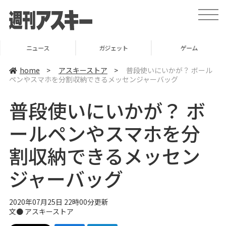
t
o
g
g
l
ニュース
ガジェット
ゲーム
e
n
a
home
>
アスキーストア
>
普段使いにいかが？ ボール
v
ペンやスマホを分割収納できるメッセンジャーバッグ
i
g
a
普段使いにいかが？ ボ
t
i
o
ールペンやスマホを分
n
割収納できるメッセン
ジャーバッグ
2020年07月25日 22時00分更新
文●
アスキーストア