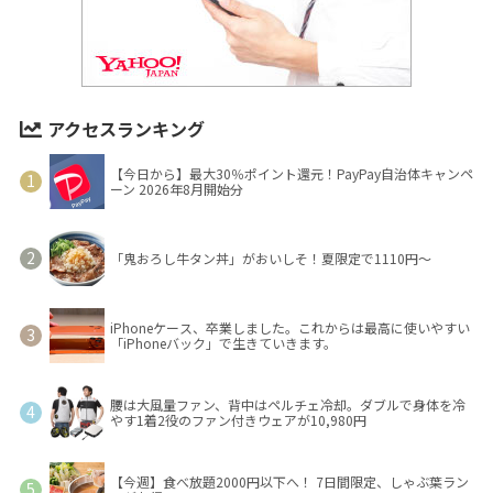
アクセスランキング
【今日から】最大30％ポイント還元！PayPay自治体キャンペ
ーン 2026年8月開始分
「鬼おろし牛タン丼」がおいしそ！夏限定で1110円～
iPhoneケース、卒業しました。これからは最高に使いやすい
「iPhoneバック」で生きていきます。
腰は大風量ファン、背中はペルチェ冷却。ダブルで身体を冷
やす1着2役のファン付きウェアが10,980円
【今週】食べ放題2000円以下へ！ 7日間限定、しゃぶ葉ラン