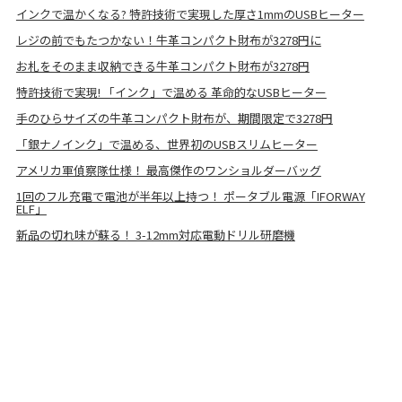
インクで温かくなる? 特許技術で実現した厚さ1mmのUSBヒーター
レジの前でもたつかない！牛革コンパクト財布が3278円に
お札をそのまま収納できる牛革コンパクト財布が3278円
特許技術で実現! 「インク」で温める 革命的なUSBヒーター
手のひらサイズの牛革コンパクト財布が、期間限定で3278円
「銀ナノインク」で温める、世界初のUSBスリムヒーター
アメリカ軍偵察隊仕様！ 最高傑作のワンショルダーバッグ
1回のフル充電で電池が半年以上持つ！ ポータブル電源「IFORWAY
ELF」
新品の切れ味が蘇る！ 3-12mm対応電動ドリル研磨機