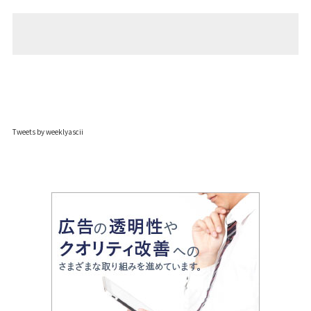
Tweets by weeklyascii