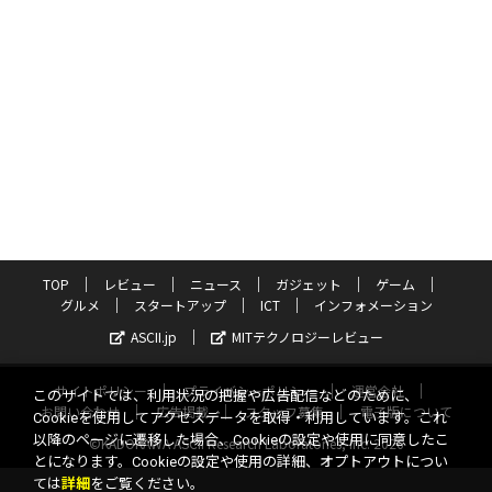
TOP
レビュー
ニュース
ガジェット
ゲーム
グルメ
スタートアップ
ICT
インフォメーション
ASCII.jp
MITテクノロジーレビュー
サイトポリシー
プライバシーポリシー
運営会社
このサイトでは、利用状況の把握や広告配信などのために、
お問い合わせ
広告掲載
スタッフ募集
電子版について
Cookieを使用してアクセスデータを取得・利用しています。これ
以降のページに遷移した場合、Cookieの設定や使用に同意したこ
©KADOKAWA ASCII Research Laboratories, Inc. 2026
とになります。Cookieの設定や使用の詳細、オプトアウトについ
ては
詳細
をご覧ください。