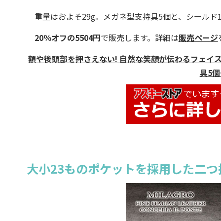
重量はおよそ29g。メガネ型支持具5個と、シールド
20％オフの5504円
で販売します。詳細は
販売ページ
額や後頭部を押さえない! 自然な笑顔が伝わるフェイ
具5個
大小23ものポケットを採用した二つ