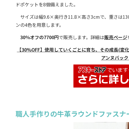
ドポケットを8個備えました。
サイズは幅9.6×奥行き11.8×高さ3cmで、重さは
ンの4色を用意します。
30％オフの7700円
で販売します。詳細は
販売ページ
【30%OFF】使用していくごとに育ち、その成長(変化)
アンヌバック
職人手作りの牛革ラウンドファスナ