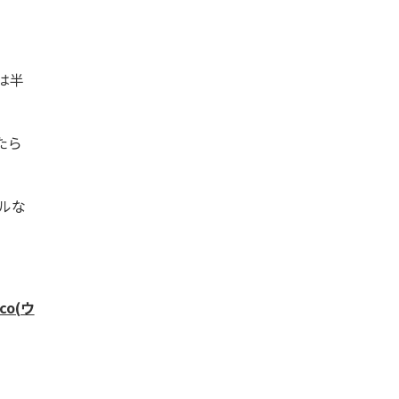
は半
たら
ルな
o(ウ