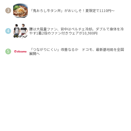
「鬼おろし牛タン丼」がおいしそ！夏限定で1110円～
腰は大風量ファン、背中はペルチェ冷却。ダブルで身体を冷
やす1着2役のファン付きウェアが10,980円
「つながりにくい」改善なるか ドコモ、最新基地局を全国
展開へ