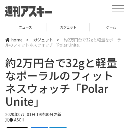
t
o
g
g
l
ニュース
ガジェット
ゲーム
e
n
a
home
>
ガジェット
>
約2万円台で32gと軽量なポーラ
v
ルのフィットネスウォッチ「Polar Unite」
i
g
a
約2万円台で32gと軽量
t
i
o
なポーラルのフィット
n
ネスウォッチ「Polar
Unite」
2020年07月01日 19時30分更新
文● ASCII