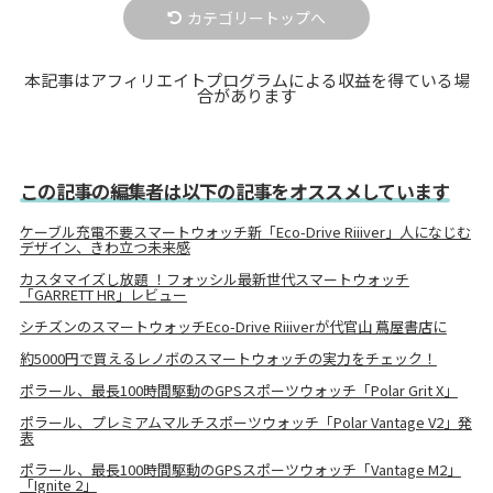
カテゴリートップへ
本記事はアフィリエイトプログラムによる収益を得ている場
合があります
この記事の編集者は以下の記事をオススメしています
ケーブル充電不要スマートウォッチ新「Eco-Drive Riiiver」人になじむ
デザイン、きわ立つ未来感
カスタマイズし放題 ！フォッシル最新世代スマートウォッチ
「GARRETT HR」レビュー
シチズンのスマートウォッチEco-Drive Riiiverが代官山 蔦屋書店に
約5000円で買えるレノボのスマートウォッチの実力をチェック！
ポラール、最長100時間駆動のGPSスポーツウォッチ「Polar Grit X」
ポラール、プレミアムマルチスポーツウォッチ「Polar Vantage V2」発
表
ポラール、最長100時間駆動のGPSスポーツウォッチ「Vantage M2」
「Ignite 2」