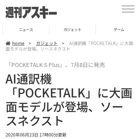
t
o
g
g
l
ニュース
ガジェット
ゲーム
e
n
a
home
>
ガジェット
>
AI通訳機「POCKETALK」に大画
v
面モデルが登場、ソースネクスト
i
g
a
「POCKETALK S Plus」、7月8日に発売
t
i
AI通訳機
o
n
「POCKETALK」に大画
面モデルが登場、ソー
スネクスト
2020年06月23日 17時00分更新