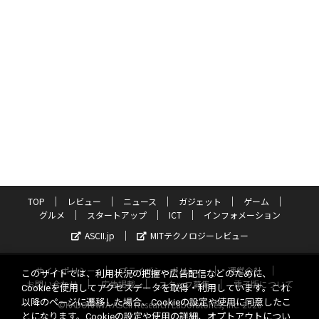
TOP
レビュー
ニュース
ガジェット
ゲーム
グルメ
スタートアップ
ICT
インフォメーション
ASCII.jp
MITテクノロジーレビュー
サイトポリシー
プライバシーポリシー
運営会社
このサイトでは、利用状況の把握や広告配信などのために、
お問い合わせ
広告掲載
スタッフ募集
電子版について
Cookieを使用してアクセスデータを取得・利用しています。これ
以降のページに遷移した場合、Cookieの設定や使用に同意したこ
©KADOKAWA ASCII Research Laboratories, Inc. 2026
とになります。Cookieの設定や使用の詳細、オプトアウトについ