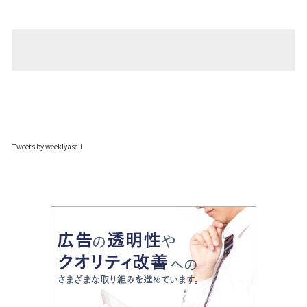
Tweets by weeklyascii