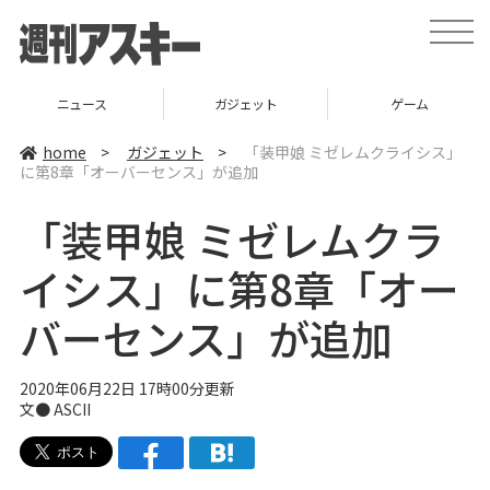
t
o
g
g
l
ニュース
ガジェット
ゲーム
e
n
a
home
>
ガジェット
>
「装甲娘 ミゼレムクライシス」
v
に第8章「オーバーセンス」が追加
i
g
a
「装甲娘 ミゼレムクラ
t
i
o
イシス」に第8章「オー
n
バーセンス」が追加
2020年06月22日 17時00分更新
文● ASCII