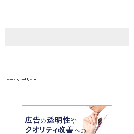
Tweets by weeklyascii