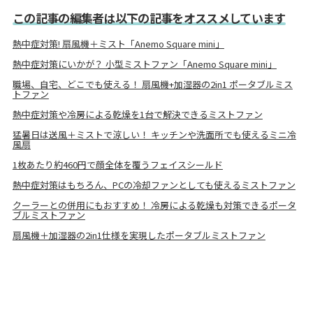
この記事の編集者は以下の記事をオススメしています
熱中症対策! 扇風機＋ミスト「Anemo Square mini」
熱中症対策にいかが？ 小型ミストファン「Anemo Square mini」
職場、自宅、どこでも使える！ 扇風機+加湿器の2in1 ポータブルミス
トファン
熱中症対策や冷房による乾燥を1台で解決できるミストファン
猛暑日は送風＋ミストで涼しい！ キッチンや洗面所でも使えるミニ冷
風扇
1枚あたり約460円で顔全体を覆うフェイスシールド
熱中症対策はもちろん、PCの冷却ファンとしても使えるミストファン
クーラーとの併用にもおすすめ！ 冷房による乾燥も対策できるポータ
ブルミストファン
扇風機＋加湿器の2in1仕様を実現したポータブルミストファン