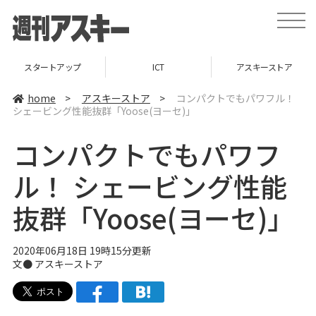
t
o
g
g
l
スタートアップ
ICT
アスキーストア
e
n
a
home
>
アスキーストア
>
コンパクトでもパワフル！
v
シェービング性能抜群「Yoose(ヨーセ)」
i
g
a
コンパクトでもパワフ
t
i
o
ル！ シェービング性能
n
抜群「Yoose(ヨーセ)」
2020年06月18日 19時15分更新
文●
アスキーストア