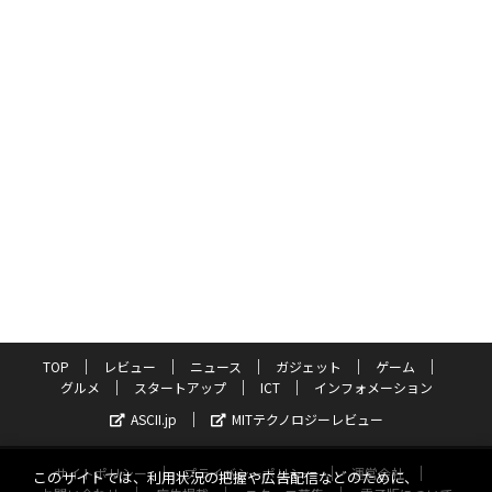
TOP
レビュー
ニュース
ガジェット
ゲーム
グルメ
スタートアップ
ICT
インフォメーション
ASCII.jp
MITテクノロジーレビュー
サイトポリシー
プライバシーポリシー
運営会社
このサイトでは、利用状況の把握や広告配信などのために、