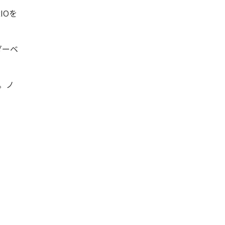
IOを
ダーベ
。ノ