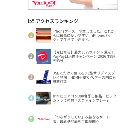
アクセスランキング
iPhoneケース、卒業しました。これか
らは最高に使いやすい「iPhoneバッ
ク」で生きていきます。
【今日から】最大30％ポイント還元！
PayPay自治体キャンペーン 2026年8月
開始分
USB-Cだけで使える9.2型サブディスプ
レイ登場 HDMI不要でPCケース内にも
設置可能
熊本にエアコン300台即日納品、ビック
カメラに称賛「大ファインプレー」
「つながりにくい」改善なるか ドコ
モ、最新基地局を全国展開へ