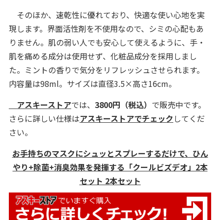
そのほか、速乾性に優れており、快適な使い心地を実
現します。界面活性剤を不使用なので、シミの心配もあ
りません。肌の弱い人でも安心して使えるように、手・
肌を痛める成分は使用せず、化粧品成分を採用しまし
た。ミントの香りで気分をリフレッシュさせられます。
内容量は98ml。サイズは直径3.5×高さ16cm。
アスキーストア
では、
3800円
（税込）
で販売中です。
さらに詳しい仕様は
アスキーストアでチェック
してくだ
さい。
お手持ちのマスクにシュッとスプレーするだけで、ひん
やり+除菌+消臭効果を発揮する「クールビズデオ」2本
セット 2本セット