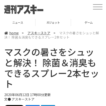
t
o
g
g
l
ニュース
ガジェット
ゲーム
e
n
a
home
>
アスキーストア
>
マスクの暑さをシュッと解
v
決！ 除菌＆消臭もできるスプレー2本セット
i
g
a
マスクの暑さをシュッ
t
i
o
と解決！ 除菌＆消臭も
n
できるスプレー2本セッ
ト
2020年06月12日 17時00分更新
文●
アスキーストア