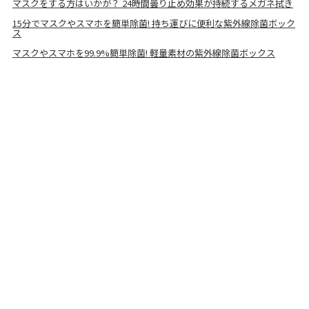
マスクをする方はいかが？ 24時間曇り止め効果が持続するメガネ拭き
15分でマスクやスマホを簡単除菌! 持ち運びに便利な紫外線除菌ボック
ス
マスクやスマホを99.9%簡単除菌! 軽量素材の紫外線除菌ボックス