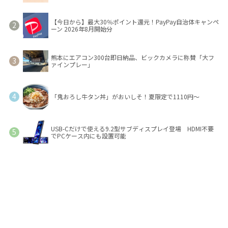
【今日から】最大30％ポイント還元！PayPay自治体キャンペ
ーン 2026年8月開始分
熊本にエアコン300台即日納品、ビックカメラに称賛「大フ
ァインプレー」
「鬼おろし牛タン丼」がおいしそ！夏限定で1110円～
USB-Cだけで使える9.2型サブディスプレイ登場 HDMI不要
でPCケース内にも設置可能