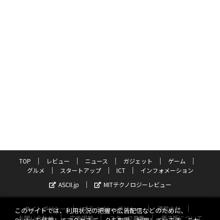
TOP
レビュー
ニュース
ガジェット
ゲーム
グルメ
スタートアップ
ICT
インフォメーション
ASCII.jp
MITテクノロジーレビュー
サイトポリシー
プライバシーポリシー
運営会社
このサイトでは、利用状況の把握や広告配信などのために、
お問い合わせ
広告掲載
スタッフ募集
電子版について