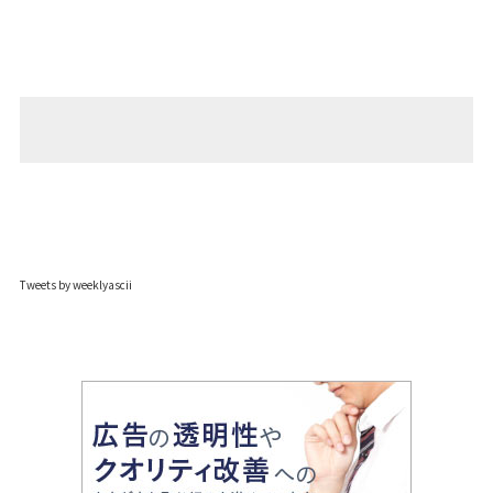
Tweets by weeklyascii