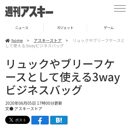
t
o
g
g
l
ニュース
ガジェット
ゲーム
e
n
a
home
>
アスキーストア
>
リュックやブリーフケースと
v
して使える3wayビジネスバッグ
i
g
a
リュックやブリーフケ
t
i
o
ースとして使える3way
n
ビジネスバッグ
2020年06月05日 17時00分更新
文●
アスキーストア