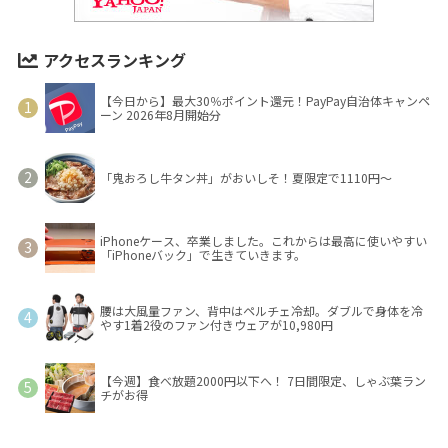
アクセスランキング
【今日から】最大30％ポイント還元！PayPay自治体キャンペ
ーン 2026年8月開始分
「鬼おろし牛タン丼」がおいしそ！夏限定で1110円～
iPhoneケース、卒業しました。これからは最高に使いやすい
「iPhoneバック」で生きていきます。
腰は大風量ファン、背中はペルチェ冷却。ダブルで身体を冷
やす1着2役のファン付きウェアが10,980円
【今週】食べ放題2000円以下へ！ 7日間限定、しゃぶ葉ラン
チがお得