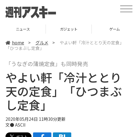
t
o
g
g
l
ニュース
ガジェット
ゲーム
e
n
a
home
>
グルメ
>
やよい軒「冷汁ととり天の定食」
v
「ひつまぶし定食」
i
g
a
「うなぎの蒲焼定食」も同時発売
t
i
やよい軒「冷汁ととり
o
n
天の定食」「ひつまぶ
し定食」
2020年05月24日 11時30分更新
文● ASCII