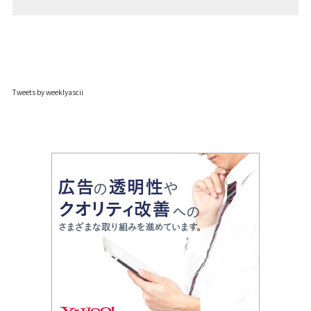
Tweets by weeklyascii