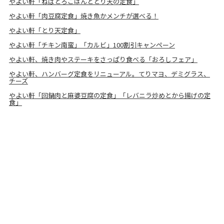
やよい軒「ねばとろごはんととり天の定食」
やよい軒「肉豆腐定食」焼き魚かメンチが選べる！
やよい軒「とり天定食」
やよい軒「チキン南蛮」「カルビ」100割引キャンペーン
やよい軒、焼き肉やステーキをさっぱり食べる「おろしフェア」
やよい軒、ハンバーグ定食をリニューアル。てりマヨ、デミグラス、
チーズ
やよい軒「回鍋肉と麻婆豆腐の定食」「レバニラ炒めとから揚げの定
食」