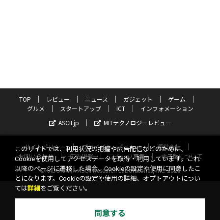
TOP
レビュー
ニュース
ガジェット
ゲーム
グルメ
スタートアップ
ICT
インフォメーション
ASCII.jp
MITテクノロジーレビュー
サイトポリシー
プライバシーポリシー
運営会社
このサイトでは、利用状況の把握や広告配信などのために、
お問い合わせ
広告掲載
スタッフ募集
電子版について
Cookieを使用してアクセスデータを取得・利用しています。これ
以降のページに遷移した場合、Cookieの設定や使用に同意したこ
©KADOKAWA ASCII Research Laboratories, Inc. 2026
とになります。Cookieの設定や使用の詳細、オプトアウトについ
ては
詳細
をご覧ください。
同意する