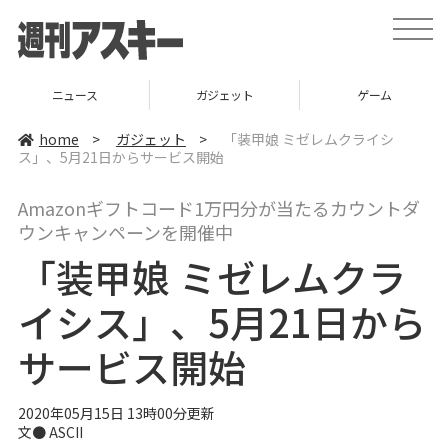
t
o
g
g
l
ニュース
ガジェット
ゲーム
e
n
a
home
>
ガジェット
>
「装甲娘 ミゼレムクライシ
v
ス」、5月21日からサービス開始
i
g
a
Amazonギフトコード1万円分が当たるカウントダ
t
i
ウンキャンペーンを開催中
o
n
「装甲娘 ミゼレムクラ
イシス」、5月21日から
サービス開始
2020年05月15日 13時00分更新
文● ASCII