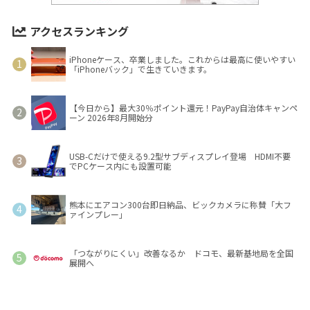
アクセスランキング
iPhoneケース、卒業しました。これからは最高に使いやすい
「iPhoneバック」で生きていきます。
【今日から】最大30％ポイント還元！PayPay自治体キャンペ
ーン 2026年8月開始分
USB-Cだけで使える9.2型サブディスプレイ登場 HDMI不要
でPCケース内にも設置可能
熊本にエアコン300台即日納品、ビックカメラに称賛「大フ
ァインプレー」
「つながりにくい」改善なるか ドコモ、最新基地局を全国
展開へ