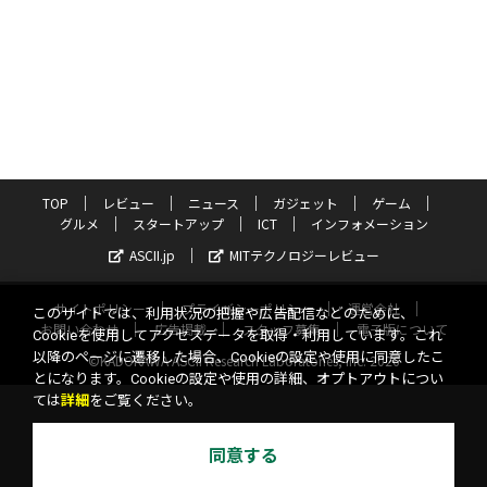
TOP
レビュー
ニュース
ガジェット
ゲーム
グルメ
スタートアップ
ICT
インフォメーション
ASCII.jp
MITテクノロジーレビュー
サイトポリシー
プライバシーポリシー
運営会社
このサイトでは、利用状況の把握や広告配信などのために、
お問い合わせ
広告掲載
スタッフ募集
電子版について
Cookieを使用してアクセスデータを取得・利用しています。これ
以降のページに遷移した場合、Cookieの設定や使用に同意したこ
©KADOKAWA ASCII Research Laboratories, Inc. 2026
とになります。Cookieの設定や使用の詳細、オプトアウトについ
ては
詳細
をご覧ください。
同意する