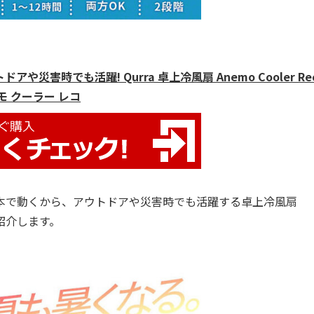
害時でも活躍! Qurra 卓上冷風扇 Anemo Cooler Rec
モ クーラー レコ
4本で動くから、アウトドアや災害時でも活躍する卓上冷風扇
紹介します。