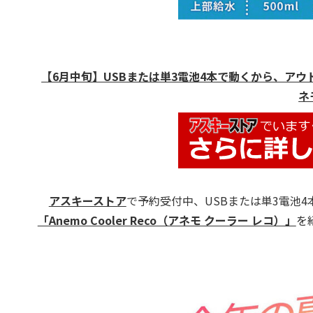
【6月中旬】USBまたは単3電池4本で動くから、アウトドアや災
ネ
アスキーストア
で予約受付中、USBまたは単3電池
「Anemo Cooler Reco（アネモ クーラー レコ）」
を