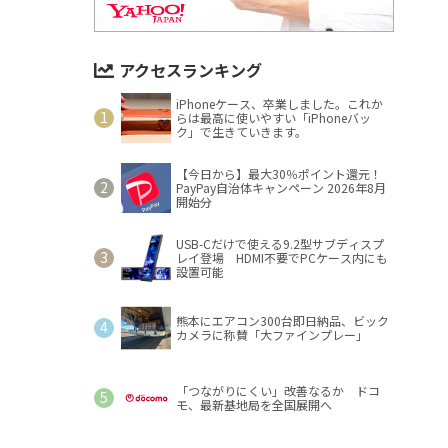
アクセスランキング
iPhoneケース、卒業しました。これか
らは最高に使いやすい「iPhoneバッ
ク」で生きていきます。
【今日から】最大30％ポイント還元！
PayPay自治体キャンペーン 2026年8月
開始分
USB-Cだけで使える9.2型サブディスプ
レイ登場 HDMI不要でPCケース内にも
設置可能
熊本にエアコン300台即日納品、ビック
カメラに称賛「大ファインプレー」
「つながりにくい」改善なるか ドコ
モ、最新基地局を全国展開へ