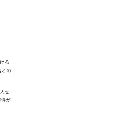
ける
者との
購入せ
能性が