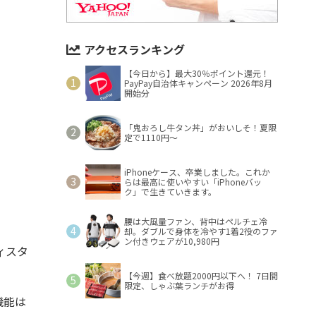
アクセスランキング
【今日から】最大30％ポイント還元！
PayPay自治体キャンペーン 2026年8月
開始分
「鬼おろし牛タン丼」がおいしそ！夏限
定で1110円～
iPhoneケース、卒業しました。これか
らは最高に使いやすい「iPhoneバッ
ク」で生きていきます。
腰は大風量ファン、背中はペルチェ冷
却。ダブルで身体を冷やす1着2役のファ
ン付きウェアが10,980円
ィスタ
【今週】食べ放題2000円以下へ！ 7日間
限定、しゃぶ葉ランチがお得
機能は