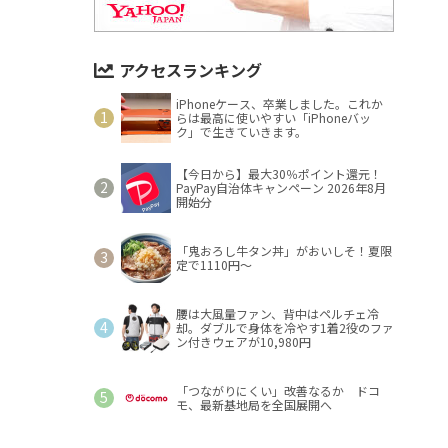
アクセスランキング
iPhoneケース、卒業しました。これか
らは最高に使いやすい「iPhoneバッ
ク」で生きていきます。
【今日から】最大30％ポイント還元！
PayPay自治体キャンペーン 2026年8月
開始分
「鬼おろし牛タン丼」がおいしそ！夏限
定で1110円～
腰は大風量ファン、背中はペルチェ冷
却。ダブルで身体を冷やす1着2役のファ
ン付きウェアが10,980円
「つながりにくい」改善なるか ドコ
モ、最新基地局を全国展開へ